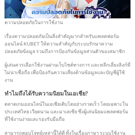
ความปลอดภัยในการใช้งาน
เรื่องความปลอดภัยเป็นสิ่งสำคัญมากสำหรับแพลตฟอร์ม
ออนไลน์ KUBET ให้ความสำคัญกับระบบรักษาความ
ปลอดภัยข้อมูล รวมถึงการป้องกันข้อมูลส่วนตัวของสมาชิก
ผู้เล่นควรเลือกใช้งานผ่านเว็บไซต์ทางการ และหลีกเลี่ยงลิงก์ที่
ไม่น่าเชื่อถือ เพื่อป้องกันความเสี่ยงด้านข้อมูลและบัญชีผู้ใช้
งาน
ทำไมถึงได้รับความนิยมในเอเชีย?
ตลาดเกมออนไลน์ในเอเชียเติบโตอย่างรวดเร็ว โดยเฉพาะใน
ประเทศไทย เวียดนาม และมาเลเซีย ซึ่งผู้เล่นนิยมแพลตฟอร์ม
ที่ใช้งานง่ายและรองรับมือถือ
สามารถตอบโจทย์เหล่านี้ได้ดี ทั้งในเรื่องภาษา ระบบใช้งาน