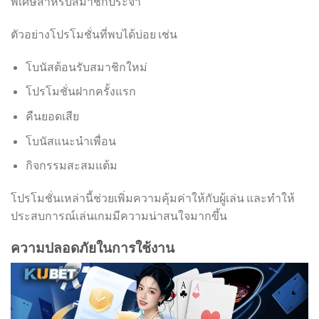
พิเศษสำหรับสมาชิกประจำ
ตัวอย่างโปรโมชั่นที่พบได้บ่อย เช่น
โบนัสต้อนรับสมาชิกใหม่
โปรโมชั่นฝากครั้งแรก
คืนยอดเสีย
โบนัสแนะนำเพื่อน
กิจกรรมสะสมแต้ม
โปรโมชั่นเหล่านี้ช่วยเพิ่มความคุ้มค่าให้กับผู้เล่น และทำให้
ประสบการณ์เล่นเกมมีความน่าสนใจมากขึ้น
ความปลอดภัยในการใช้งาน