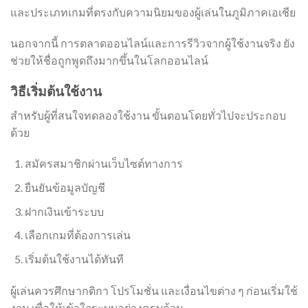
และประเภทเกมที่ตรงกับความนิยมของผู้เล่นในภูมิภาคเอเชีย
นอกจากนี้ การตลาดออนไลน์และการรีวิวจากผู้ใช้งานจริง ยัง
ช่วยให้ชื่อถูกพูดถึงมากขึ้นในโลกออนไลน์
วิธีเริ่มต้นใช้งาน
สำหรับผู้ที่สนใจทดลองใช้งาน ขั้นตอนโดยทั่วไปจะประกอบ
ด้วย
สมัครสมาชิกผ่านเว็บไซต์ทางการ
ยืนยันข้อมูลบัญชี
ฝากเงินเข้าระบบ
เลือกเกมที่ต้องการเล่น
เริ่มต้นใช้งานได้ทันที
ผู้เล่นควรศึกษากติกา โปรโมชั่น และเงื่อนไขต่าง ๆ ก่อนเริ่มใช้
งาน เพื่อให้เข้าใจระบบอย่างครบถ้วน