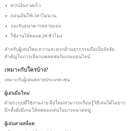
ฝากเงินรวดเร็ว
ถอนเงินใช้เวลาไม่นาน
รองรับธนาคารหลายแห่ง
ใช้งานได้ตลอด 24 ชั่วโมง
สำหรับผู้เล่นใหม่ ความสะดวกด้านธุรกรรมถือเป็นปัจจัย
สำคัญในการเลือกแพลตฟอร์มเกมออนไลน์
เหมาะกับใครบ้าง?
เหมาะกับผู้เล่นหลายประเภท เช่น
ผู้เล่นมือใหม่
ด้วยระบบที่ใช้งานง่าย มือใหม่สามารถเรียนรู้วิธีเล่นได้ไม่ยาก
อีกทั้งยังมีเกมให้ทดลองเล่นในบางหมวดหมู่
ผู้เล่นสายสล็อต