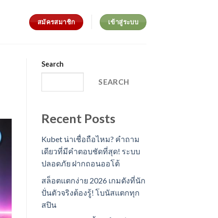
สมัครสมาชิก
เข้าสู่ระบบ
Search
SEARCH
Recent Posts
Kubet น่าเชื่อถือไหม? คำถาม
เดียวที่มีคำตอบชัดที่สุด! ระบบ
ปลอดภัย ฝากถอนออโต้
สล็อตแตกง่าย 2026 เกมดังที่นัก
ปั่นตัวจริงต้องรู้! โบนัสแตกทุก
สปิน