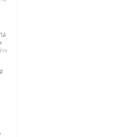
ได้
ส
ก้าว
ี่
า
า