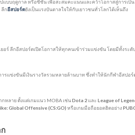
รูปแบบฤดูกาล หรือซีซั่น เพื่อสะสมคะแนนและคว้าโอกาสสู่การเป็น
ลีก
อีสปอร์ต
ยังเป็นแรงบันดาลใจให้กับเยาวชนทั่วโลกได้เห็นถึง
เยอร์ ลีกอีสปอร์ตเปิดโอกาสให้ทุกคนเข้าร่วมแข่งขัน โดยมีทั้งระดั
ยการแข่งขันมีเงินรางวัลรวมหลายล้านบาท ซึ่งทำให้นักกีฬาอีสปอร์
ลากหลาย ตั้งแต่เกมแนว MOBA เช่น
Dota 2
และ
League of Legen
ike: Global Offensive (CS:GO)
หรือเกมมือถือยอดฮิตอย่าง
PUB
ลก