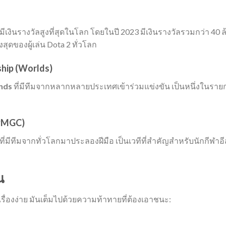
ี่มีเงินรางวัลสูงที่สุดในโลก โดยในปี 2023 มีเงินรางวัลรวมกว่า 40 
ุดของผู้เล่น Dota 2 ทั่วโลก
hip (Worlds)
nds
ที่มีทีมจากหลากหลายประเทศเข้าร่วมแข่งขัน เป็นหนึ่งในราย
(PMGC)
่มีทีมจากทั่วโลกมาประลองฝีมือ เป็นเวทีที่สำคัญสำหรับนักกีฬาอี
น
เรื่องง่าย มันเต็มไปด้วยความท้าทายที่ต้องเอาชนะ: