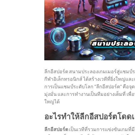
ลีกอีสปอร์ต สนามประลองเกมเมอร์สู่แชมป์ร
กีฬาอิเล็กทรอนิกส์ ได้สร้างเวทีที่ยิ่งใหญ่แ
การเป็นแชมป์ระดับโลก “ลีกอีสปอร์ต” คือจุดเ
มุ่งมั่น และการทำงานเป็นทีมอย่างเต็มที่ เพื่
ใหญ่ได้
อะไรทำให้ลีกอีสปอร์ตโดดเ
ลีกอีสปอร์ต
เป็นเวทีที่รวมการแข่งขันเกมที่