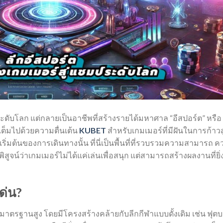
ะดับโลก แต่กลายเป็นอาชีพที่สร้างรายได้มหาศาล “อีสปอร์ต” หรือ
ละเต็มไปด้วยความตื่นเต้น
KUBET
สำหรับเกมเมอร์ที่มีฝันในการก้าวสู
ริ่มต้นของการเดินทางนั้น ที่นี่เป็นพื้นที่ที่รวบรวมความสามารถ 
อพิสูจน์ว่าเกมเมอร์ไม่ได้แค่เล่นเพื่อสนุก แต่สามารถสร้างผลงานที่ยิ่
ด่น?
มีมาตรฐานสูง โดยมีโครงสร้างคล้ายกับลีกกีฬาแบบดั้งเดิม เช่น ฟุต