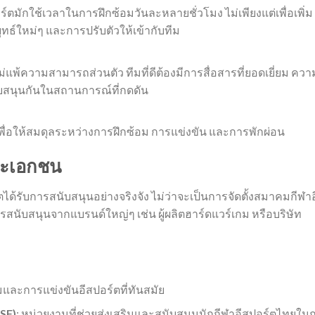
ตมักใช้เวลาในการฝึกซ้อมวันละหลายชั่วโมง ไม่เพียงแต่เพื่อเพิ่ม
ุทธ์ใหม่ๆ และการปรับตัวให้เข้ากับทีม
แพ้ความสามารถส่วนตัว ทีมที่ดีต้องมีการสื่อสารที่ยอดเยี่ยม ควา
บสนุนกันในสถานการณ์ที่กดดัน
เพื่อให้สมดุลระหว่างการฝึกซ้อม การแข่งขัน และการพักผ่อน
ละเอกชน
้รับการสนับสนุนอย่างจริงจัง ไม่ว่าจะเป็นการจัดตั้งสมาคมกีฬาอ
รสนับสนุนจากแบรนด์ใหญ่ๆ เช่น ผู้ผลิตฮาร์ดแวร์เกม หรือบริษัท
มและการแข่งขันอีสปอร์ตที่ทันสมัย
SF)
: หน่วยงานที่ช่วยส่งเสริมและสนับสนุนนักกีฬาอีสปอร์ตไทยใน