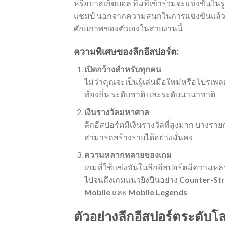
หรือบาสเก็ตบอล ทีมที่เข้าร่วมจะแข่งขันใน
แชมป์ นอกจากความสนุกในการแข่งขันแล้ว 
ศักยภาพของตัวเองในสายงานนี้
ความพิเศษของลีกอีสปอร์ต:
เปิดกว้างสำหรับทุกคน
ไม่ว่าคุณจะเป็นผู้เล่นมือใหม่หรือโปรเพล
ท้องถิ่น ระดับชาติ และระดับนานาชาติ
เงินรางวัลมหาศาล
ลีกอีสปอร์ตมีเงินรางวัลที่สูงมาก บางรา
สามารถสร้างรายได้อย่างมั่นคง
ความหลากหลายของเกม
เกมที่ใช้แข่งขันในลีกอีสปอร์ตมีความห
ไปจนถึงเกมแนวยิงปืนอย่าง
Counter-Str
Mobile
และ
Mobile Legends
ตัวอย่างลีกอีสปอร์ตระดับโ