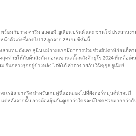
พร้อมกับวาง คาริม อเดเยมี่, ยูเลี่ยน บรันด์ และ ซานโช่ ประสานงา
หน้าตัวเก่งซึ่งกดไป 12 ลูกจาก 29 เกมซีซั่นนี้
งเฝ้าเสาแทน อังเดร ลูนิน แม้รายแรกมีอาการป่วยช่วงสัปดาห์ก่อนก็ตา
สุดท้ายให้กับต้นสังกัด ก่อนแขวนสตั๊ดหลังศึกยูโร 2024 ที่เหลือเผ็
 ยืนกลางรุกอยู่ข้างหลัง โรดิโก้ ล่าตาข่ายกับ วินิซุอุส จูเนียร์
์ vs เรอัล มาดริด สำหรับเกมคู่นี้แอดมองไปที่ฝั่งดอร์ทมุนด์น่าจะมี
แต่หลังจากนั้้น อาจต้องลุ้นกันดูเอาว่าใครจะมีโชคช่วยมากกว่ากั