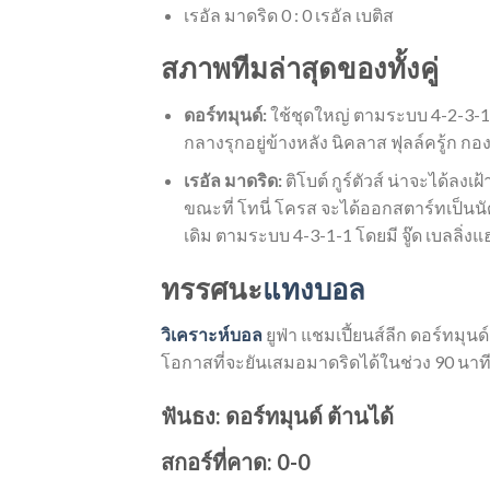
เรอัล มาดริด 0 : 0 เรอัล เบติส
สภาพทีมล่าสุดของทั้งคู่
ดอร์ทมุนด์:
ใช้ชุดใหญ่ ตามระบบ 4-2-3-1 
กลางรุกอยู่ข้างหลัง นิคลาส ฟุลล์ครู้ก กอง
เรอัล มาดริด:
ติโบต์ กูร์ตัวส์ น่าจะได้ล
ขณะที่ โทนี่ โครส จะได้ออกสตาร์ทเป็นนัด
เดิม ตามระบบ 4-3-1-1 โดยมี จู๊ด เบลลิ่งแฮม
ทรรศนะ
แทงบอล
วิเคราะห์บอล
ยูฟ่า แชมเปี้ยนส์ลีก ดอร์ทมุนด
โอกาสที่จะยันเสมอมาดริดได้ในช่วง 90 นาที 
ฟันธง: ดอร์ทมุนด์ ต้านได้
สกอร์ที่คาด: 0-0