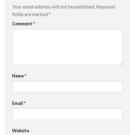
Your email address will not be published.
Required
fields are marked
*
Comment
*
Name
*
Email
*
Website