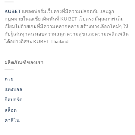
KUBET
แพลตฟอร์มเว็บตรงที่มีความปลอดภัย และถูก
กฎหมายในเอเชีย เดิมพันที่ KU BET เว็บตรง มีคุณภาพ เต็ม
เปี่ยมไปด้วยเกมที่มีความหลากหลาย สร้างทางเลือกใหม่ๆ ให้
กับผู้เล่นทุกคน มอบความสนุก ความสุข และความเพลิดเพลิน
ได้อย่างอิสระ KUBET Thailand
ผลิตภัณฑ์ของเรา
หวย
แทงบอล
อีสปอร์ต
สล็อต
คาสิโน