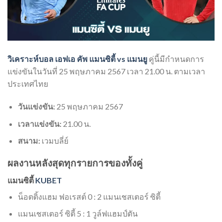
วิเคราะห์บอล เอฟเอ คัพ แมนซิตี้ vs แมนยู
คู่นี้มีกำหนดการ
แข่งขันในวันที่ 25 พฤษภาคม 2567 เวลา 21.00 น. ตามเวลา
ประเทศไทย
วันแข่งขัน:
25 พฤษภาคม 2567
เวลาแข่งขัน:
21.00 น.
สนาม:
เวมบลี่ย์
ผลงานหลังสุดทุกรายการของทั้งคู่
แมนซิตี้
KUBET
น็อตติ้งแฮม ฟอเรสต์ 0 : 2 แมนเชสเตอร์ ซิตี้
แมนเชสเตอร์ ซิตี้ 5 : 1 วูล์ฟแฮมป์ตัน