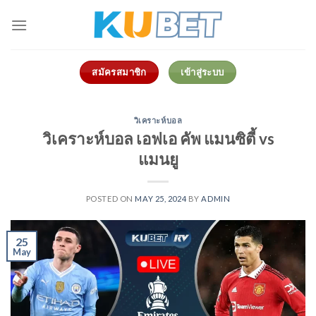
Skip
to
content
สมัครสมาชิก
เข้าสู่ระบบ
วิเคราะห์บอล
วิเคราะห์บอล เอฟเอ คัพ แมนซิตี้ vs
แมนยู
POSTED ON
MAY 25, 2024
BY
ADMIN
25
May