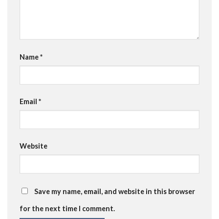
Name
*
Email
*
Website
Save my name, email, and website in this browser
for the next time I comment.