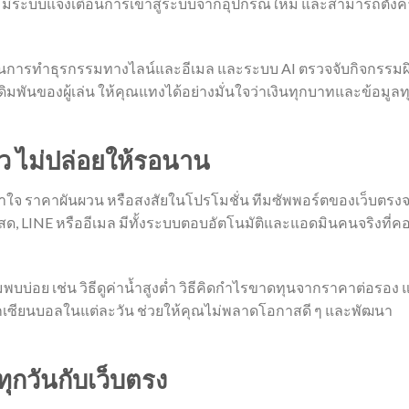
ีระบบแจ้งเตือนการเข้าสู่ระบบจากอุปกรณ์ใหม่ และสามารถตั้งค่
ืนยันการทำธุรกรรมทางไลน์และอีเมล และระบบ AI ตรวจจับกิจกรรมผ
มพันของผู้เล่น ให้คุณแทงได้อย่างมั่นใจว่าเงินทุกบาทและข้อมูลท
ไว ไม่ปล่อยให้รอนาน
ข้าใจ ราคาผันผวน หรือสงสัยในโปรโมชั่น ทีมซัพพอร์ตของเว็บตรง
สด, LINE หรืออีเมล มีทั้งระบบตอบอัตโนมัติและแอดมินคนจริงที่ค
บบ่อย เช่น วิธีดูค่าน้ำสูงต่ำ วิธีคิดกำไรขาดทุนจากราคาต่อรอง 
กเซียนบอลในแต่ละวัน ช่วยให้คุณไม่พลาดโอกาสดี ๆ และพัฒนา
ทุกวันกับเว็บตรง