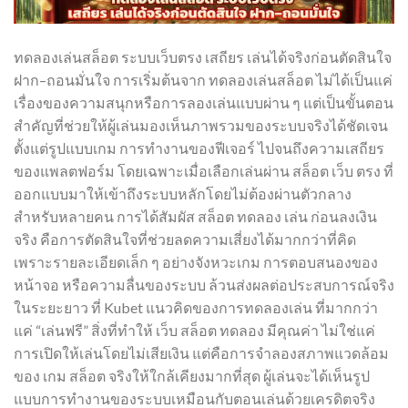
ทดลองเล่นสล็อต ระบบเว็บตรง เสถียร เล่นได้จริงก่อนตัดสินใจ
ฝาก–ถอนมั่นใจ การเริ่มต้นจาก ทดลองเล่นสล็อต ไม่ได้เป็นแค่
เรื่องของความสนุกหรือการลองเล่นแบบผ่าน ๆ แต่เป็นขั้นตอน
สำคัญที่ช่วยให้ผู้เล่นมองเห็นภาพรวมของระบบจริงได้ชัดเจน
ตั้งแต่รูปแบบเกม การทำงานของฟีเจอร์ ไปจนถึงความเสถียร
ของแพลตฟอร์ม โดยเฉพาะเมื่อเลือกเล่นผ่าน สล็อต เว็บ ตรง ที่
ออกแบบมาให้เข้าถึงระบบหลักโดยไม่ต้องผ่านตัวกลาง
สำหรับหลายคน การได้สัมผัส สล็อต ทดลอง เล่น ก่อนลงเงิน
จริง คือการตัดสินใจที่ช่วยลดความเสี่ยงได้มากกว่าที่คิด
เพราะรายละเอียดเล็ก ๆ อย่างจังหวะเกม การตอบสนองของ
หน้าจอ หรือความลื่นของระบบ ล้วนส่งผลต่อประสบการณ์จริง
ในระยะยาว ที่ Kubet แนวคิดของการทดลองเล่น ที่มากกว่า
แค่ “เล่นฟรี” สิ่งที่ทำให้ เว็บ สล็อต ทดลอง มีคุณค่า ไม่ใช่แค่
การเปิดให้เล่นโดยไม่เสียเงิน แต่คือการจำลองสภาพแวดล้อม
ของ เกม สล็อต จริงให้ใกล้เคียงมากที่สุด ผู้เล่นจะได้เห็นรูป
แบบการทำงานของระบบเหมือนกับตอนเล่นด้วยเครดิตจริง