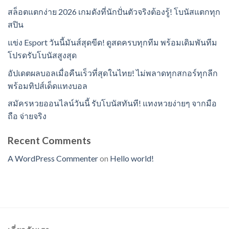
สล็อตแตกง่าย 2026 เกมดังที่นักปั่นตัวจริงต้องรู้! โบนัสแตกทุก
สปิน
แข่ง Esport วันนี้มันส์สุดขีด! ดูสดครบทุกทีม พร้อมเดิมพันทีม
โปรดรับโบนัสสูงสุด
อัปเดตผลบอลเมื่อคืนเร็วที่สุดในไทย! ไม่พลาดทุกสกอร์ทุกลีก
พร้อมทิปส์เด็ดแทงบอล
สมัครหวยออนไลน์วันนี้ รับโบนัสทันที! แทงหวยง่ายๆ จากมือ
ถือ จ่ายจริง
Recent Comments
A WordPress Commenter
on
Hello world!