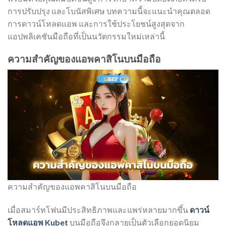
การปรับปรุง และโบนัสพิเศษ บทความนี้จะแนะนำคุณตลอด
การดาวน์โหลดแอพ และการใช้ประโยชน์สูงสุดจาก
แอปพลิเคชันมือถือที่เป็นนวัตกรรมใหม่เหล่านี้
ความสำคัญของแอพคาสิโนบนมือถือ
ความสำคัญของแอพคาสิโนบนมือถือ
เมื่อสมาร์ทโฟนมีประสิทธิภาพและแพร่หลายมากขึ้น
ดาวน์
โหลดแอพ Kubet
บนมือถือจึงกลายเป็นตัวเลือกยอดนิยม