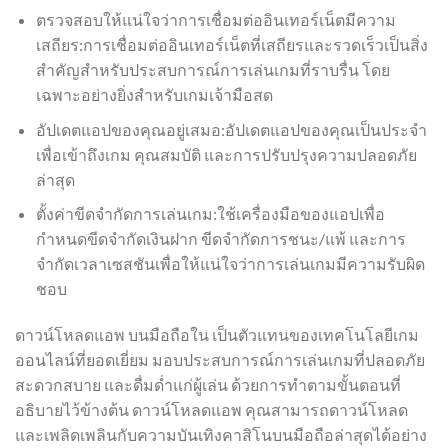
ตรวจสอบให้แน่ใจว่าการเชื่อมต่ออินเทอร์เน็ตมีความ
เสถียร:การเชื่อมต่ออินเทอร์เน็ตที่เสถียรและรวดเร็วเป็นสิ่ง
สำคัญสำหรับประสบการณ์การเล่นเกมที่ราบรื่น โดย
เฉพาะอย่างยิ่งสำหรับเกมเจ้ามือสด
อัปเดตแอปของคุณอยู่เสมอ:อัปเดตแอปของคุณเป็นประจำ
เพื่อเข้าถึงเกม คุณสมบัติ และการปรับปรุงความปลอดภัย
ล่าสุด
ตั้งค่าขีดจำกัดการเล่นเกม:ใช้เครื่องมือของแอปเพื่อ
กำหนดขีดจำกัดเงินฝาก ขีดจำกัดการชนะ/แพ้ และการ
จำกัดเวลาเซสชันเพื่อให้แน่ใจว่าการเล่นเกมมีความรับผิด
ชอบ
ดาวน์โหลดแอพ บนมือถือใน เป็นตัวแทนของเทคโนโลยีเกม
ออนไลน์ที่ยอดเยี่ยม มอบประสบการณ์การเล่นเกมที่ปลอดภัย
สะดวกสบาย และดื่มด่ำแก่ผู้เล่น ด้วยการทำตามขั้นตอนที่
อธิบายไว้ข้างต้น ดาวน์โหลดแอพ คุณสามารถดาวน์โหลด
และเพลิดเพลินกับความบันเทิงคาสิโนบนมือถือล่าสุดได้อย่าง