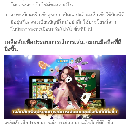
โดยตรงจากเว็บไซต์ของคาสิโน
ลงทะเบียนหรือเข้าสู่ระบบ:เปิดแอปแล้วลงชื่อเข้าใช้บัญชีที่
มีอยู่หรือลงทะเบียนบัญชีใหม่ อย่าลืมใช้ประโยชน์จาก
โบนัสการลงทะเบียนหรือโปรโมชั่นที่มีให้
เคล็ดลับเพื่อประสบการณ์การเล่นเกมบนมือถือที่ดี
ยิ่งขึ้น
เคล็ดลับเพื่อประสบการณ์การเล่นเกมบนมือถือที่ดียิ่งขึ้น