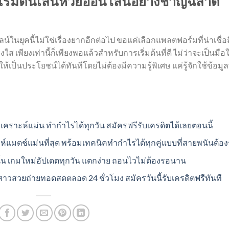
พื่อเริ่มต้นเล่นหวยออนไลน์อย่างชาญฉลาด
ยุคนี้ไม่ใช่เรื่องยากอีกต่อไป ขอแค่เลือกแพลตฟอร์มที่น่าเชื่อ
ส เพียงเท่านี้ก็เพียงพอแล้วสำหรับการเริ่มต้นที่ดี ไม่ว่าจะเป็นมือ
ป็นประโยชน์ได้ทันทีโดยไม่ต้องมีความรู้พิเศษ แค่รู้จักใช้ข้อมูลที
ิเคราะห์แม่น ทำกำไรได้ทุกวัน สมัครฟรีรับเครดิตได้เลยตอนนี้
ห์แมตช์แม่นที่สุด พร้อมเทคนิคทำกำไรได้ทุกคู่แบบที่สายพนันต้องรู
านั้น เกมใหม่อัปเดตทุกวัน แตกง่าย ถอนไวไม่ต้องรอนาน
สาวสวยถ่ายทอดสดตลอด 24 ชั่วโมง สมัครวันนี้รับเครดิตฟรีทันที