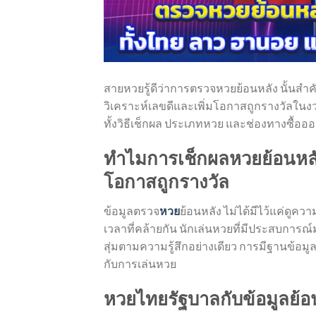
สายหวยรู้ดีว่าการตรวจหวยย้อนหลัง นั้นสำ
วิเคราะห์เลขดีและเพิ่มโอกาสถูกรางวัลในงว
ทั้งวิธีเช็กผล ประเภทหวย และช่องทางซื้อออ
ทำไมการเช็กผลหวยย้อนหลั
โอกาสถูกรางวัล
ข้อมูลตรวจ
หวย
ย้อนหลัง ไม่ได้มีไว้แค่ดูคว
เวลาที่คล้ายกัน นักเล่นหวยที่มีประสบการณ
สุ่มตามความรู้สึกอย่างเดียว การมีฐานข้อมูล
กับการเล่นหวย
หวยไทยรัฐบาลกับข้อมูลย้อนห