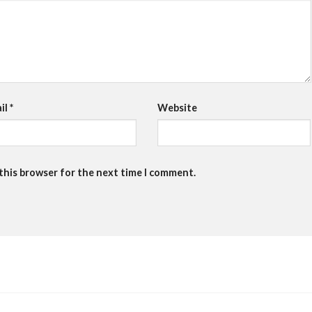
il
*
Website
 this browser for the next time I comment.