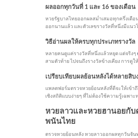
ผลออกทุกวันที่ 1 และ 16 ของเดือน
หวยรัฐบาลไทยออกผลสม่ำเสมอทุกครึ่งเดือน 
ออกนานแล้ว และตัวเลขรางวัลที่หนึ่งมีแนวโน
วิธีอ่านผลให้ครบทุกประเภทรางวัล
หลายคนดูแค่รางวัลที่หนึ่งแล้วหยุด แต่จริงๆ
สามตัวท้าย ไปจนถึงรางวัลข้างเคียง การดูใ
เปรียบเทียบผลย้อนหลังได้หลายสิบ
แพลตฟอร์มตรวจหวยย้อนหลังที่ดีจะให้เข้าถึ
เชิงสถิติแบบง่ายๆ ที่ไม่ต้องใช้ความรู้เฉพาะ
หวยลาวและหวยฮานอยกับความน
พนันไทย
ตรวจหวยย้อนหลัง หวยลาวออกผลทุกวันจันทร