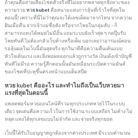
ถ้าคุณคือสายเสี่ยงโชคตัวจริงที่ไม่อยากพลาดทุกจังหวะของ
ความรวย
หวย
kubet
คือสนามแห่งการลุ้นที่เร้าใจที่สุดใน
ตอนนี้! เพราะที่นี่ไม่ว่าคุณจะได้เลขเด็ดมาจากไหน จากความ
ฝันเมื่อคืน จากเจ้าแม่ชื่อดัง หรือจากโพยในกลุ่มลับ – ก็
สามารถแทงได้หมดไม่มีอั้น แถมระบบยังเร็วสุด ๆ กดปุ๊บรับ
โพยทันที ไม่ต้องกลัวเว็บค้างหรือเต็ม บอกเลยว่าอารมณ์ตอน
รอลุ้นผลในเว็บนี้มันสุดจริง ทุกวินาทีคือความตื่นเต้นแบบ
หัวใจเต้นแรง และยิ่งพอผลออกแล้วถูกรางวัล เงินเด้งเข้าบัญชี
ทันทีไม่มีรอ ความรู้สึกตอนนั้นมันเหมือนระเบิดความมันส์
ของโชคที่ปะทุขึ้นตรงหน้าแบบเต็มสปีด
หวย kubet คืออะไร และทำไมถึงเป็นเว็บหวยมา
แรงที่สุดในตอนนี้
แพลตฟอร์มหวยออนไลน์ที่รวมทุกประเภทหวยไว้ในระบบ
เดียว จุดเด่นคือความเร็วในการใช้งาน ระบบเสถียร ไม่ค้าง ไม่
หลุด แทงได้ทุกเลขแบบไม่จำกัด และจ่ายจริงทุกยอด
เว็บนี้ได้รับใบอนุญาตถูกต้องจากต่างประเทศ มีระบบคำนวณ