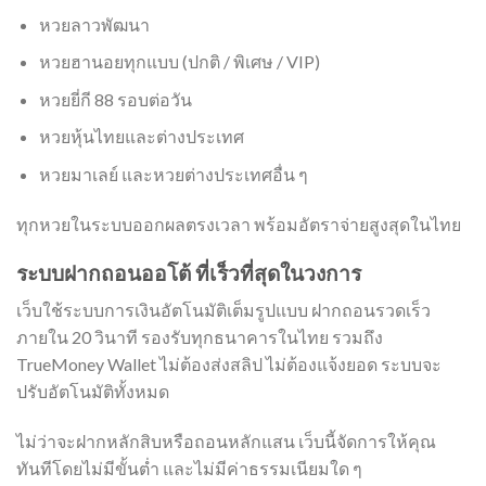
หวยลาวพัฒนา
หวยฮานอยทุกแบบ (ปกติ / พิเศษ / VIP)
หวยยี่กี 88 รอบต่อวัน
หวยหุ้นไทยและต่างประเทศ
หวยมาเลย์ และหวยต่างประเทศอื่น ๆ
ทุกหวยในระบบออกผลตรงเวลา พร้อมอัตราจ่ายสูงสุดในไทย
ระบบฝากถอนออโต้ ที่เร็วที่สุดในวงการ
เว็บใช้ระบบการเงินอัตโนมัติเต็มรูปแบบ ฝากถอนรวดเร็ว
ภายใน 20 วินาที รองรับทุกธนาคารในไทย รวมถึง
TrueMoney Wallet ไม่ต้องส่งสลิป ไม่ต้องแจ้งยอด ระบบจะ
ปรับอัตโนมัติทั้งหมด
ไม่ว่าจะฝากหลักสิบหรือถอนหลักแสน เว็บนี้จัดการให้คุณ
ทันทีโดยไม่มีขั้นต่ำ และไม่มีค่าธรรมเนียมใด ๆ