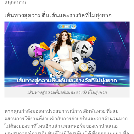
สนุกสนาน
เส้นทางสู่ความตื่นเต้นและรางวัลที่ไม่ยุ่งยาก
เส้นทางสู่ความตื่นเต้นและรางวัลที่ไม่ยุ่งยาก
หากคุณกำลังมองหาประสบการณ์การเดิมพันหวย ที่ผสม
ผสานการใช้งานที่ง่ายเข้ากับการจ่ายจริงและจ่ายจำนวนมาก
ไม่ต้องมองหาที่ไหนอีกแล้ว แพลตฟอร์มของเรานำเสนอ
ประสบการณ์การเดิมพันที่ไม่มีใครเทียบได้ ซึ่งออกแบบมาเพื่อ