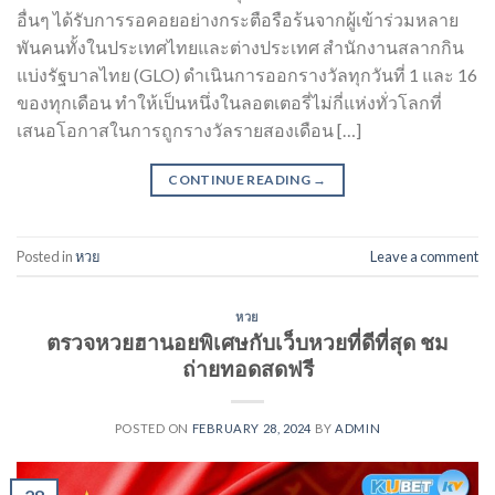
อื่นๆ ได้รับการรอคอยอย่างกระตือรือร้นจากผู้เข้าร่วมหลาย
พันคนทั้งในประเทศไทยและต่างประเทศ สำนักงานสลากกิน
แบ่งรัฐบาลไทย (GLO) ดำเนินการออกรางวัลทุกวันที่ 1 และ 16
ของทุกเดือน ทำให้เป็นหนึ่งในลอตเตอรี่ไม่กี่แห่งทั่วโลกที่
เสนอโอกาสในการถูกรางวัลรายสองเดือน […]
CONTINUE READING
→
Posted in
หวย
Leave a comment
หวย
ตรวจหวยฮานอยพิเศษกับเว็บหวยที่ดีที่สุด ชม
ถ่ายทอดสดฟรี
POSTED ON
FEBRUARY 28, 2024
BY
ADMIN