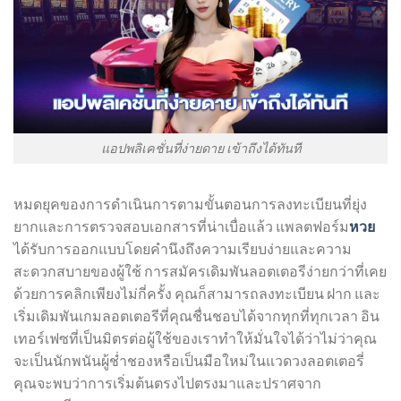
แอปพลิเคชั่นที่ง่ายดาย เข้าถึงได้ทันที
หมดยุคของการดำเนินการตามขั้นตอนการลงทะเบียนที่ยุ่ง
ยากและการตรวจสอบเอกสารที่น่าเบื่อแล้ว แพลตฟอร์ม
หวย
ได้รับการออกแบบโดยคำนึงถึงความเรียบง่ายและความ
สะดวกสบายของผู้ใช้ การสมัครเดิมพันลอตเตอรีง่ายกว่าที่เคย
ด้วยการคลิกเพียงไม่กี่ครั้ง คุณก็สามารถลงทะเบียน ฝาก และ
เริ่มเดิมพันเกมลอตเตอรีที่คุณชื่นชอบได้จากทุกที่ทุกเวลา อิน
เทอร์เฟซที่เป็นมิตรต่อผู้ใช้ของเราทำให้มั่นใจได้ว่าไม่ว่าคุณ
จะเป็นนักพนันผู้ช่ำชองหรือเป็นมือใหม่ในแวดวงลอตเตอรี่
คุณจะพบว่าการเริ่มต้นตรงไปตรงมาและปราศจาก