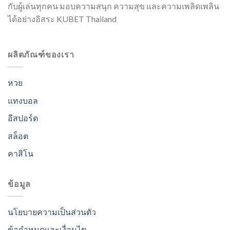
กับผู้เล่นทุกคน มอบความสนุก ความสุข และความเพลิดเพลิน
ได้อย่างอิสระ KUBET Thailand
ผลิตภัณฑ์ของเรา
หวย
แทงบอล
อีสปอร์ต
สล็อต
คาสิโน
ข้อมูล
นโยบายความเป็นส่วนตัว
ข้อกำหนดและเงื่อนไข