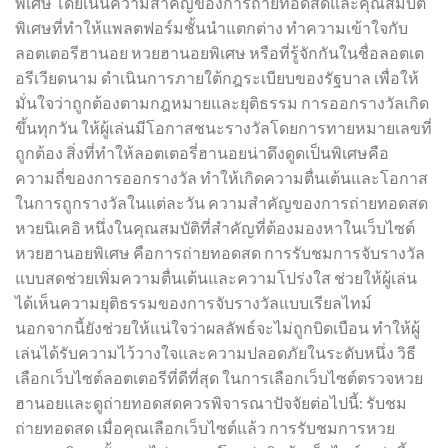
พิเศษ โดยเน้นความสำคัญของการถ่ายทอดสดและคุณสมบัติ
พิเศษที่ทำให้แพลตฟอร์มชั้นนำแตกต่าง ทำความเข้าใจกับ
ลอตเตอรีฮานอย หวยฮานอยพิเศษ หรือที่รู้จักกันในชื่อลอตเต
อรีเวียดนาม ดำเนินการภายใต้กฎระเบียบของรัฐบาล เพื่อให้
มั่นใจว่าถูกต้องตามกฎหมายและยุติธรรม การออกรางวัลเกิด
ขึ้นทุกวัน ให้ผู้เล่นมีโอกาสชนะรางวัลโดยการทายหมายเลขที่
ถูกต้อง สิ่งที่ทำให้ลอตเตอรี่ฮานอยน่าดึงดูดเป็นพิเศษคือ
ความถี่ของการออกรางวัล ทำให้เกิดความตื่นเต้นและโอกาส
ในการถูกรางวัลในแต่ละวัน ความสำคัญของการถ่ายทอดสด
หวยนิเคอิ หนึ่งในคุณสมบัติที่สำคัญที่ต้องมองหาในเว็บไซต์
หวยฮานอยพิเศษ คือการถ่ายทอดสด การรับชมการจับรางวัล
แบบสดช่วยเพิ่มความตื่นเต้นและความโปร่งใส ช่วยให้ผู้เล่น
ได้เห็นความยุติธรรมของการจับรางวัลแบบเรียลไทม์
นอกจากนี้ยังช่วยให้แน่ใจว่าผลลัพธ์จะไม่ถูกบิดเบือน ทำให้ผู้
เล่นได้รับความไว้วางใจและความปลอดภัยในระดับหนึ่ง วิธี
เลือกเว็บไซต์ลอตเตอรีที่ดีที่สุด ในการเลือกเว็บไซต์ตรวจหวย
ฮานอยและดูถ่ายทอดสดควรพิจารณาปัจจัยต่อไปนี้: รับชม
ถ่ายทอดสด เมื่อคุณเลือกเว็บไซต์แล้ว การรับชมการหวย