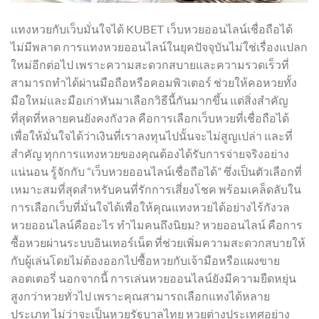
แทงหวยกับเว็บมั่นใจได้ KUBET เว็บหวยออนไลน์เชื่อถือได้
ไม่มีพลาด การแทงหวยออนไลน์ในยุคปัจจุบันไม่ใช่เรื่องแปลก
ใหม่อีกต่อไป เพราะความสะดวกสบายและความรวดเร็วที่
สามารถทำได้ผ่านมือถือหรือคอมพิวเตอร์ ช่วยให้คอหวยทั้ง
มือใหม่และมือเก่าหันมาเลือกวิธีนี้กันมากขึ้น แต่สิ่งสำคัญ
ที่สุดที่หลายคนยังคงกังวล คือการเลือกเว็บหวยที่เชื่อถือได้
เพื่อให้มั่นใจได้ว่าเงินที่เราลงทุนไปนั้นจะไม่สูญเปล่า และที่
สำคัญ ทุกการแทงหวยของคุณต้องได้รับการจ่ายจริงอย่าง
แน่นอน รู้จักกับ “เว็บหวยออนไลน์เชื่อถือได้” ซึ่งเป็นตัวเลือกที่
เหมาะสมที่สุดสำหรับคนที่รักการเสี่ยงโชค พร้อมเคล็ดลับใน
การเลือกเว็บที่มั่นใจได้เพื่อให้คุณแทงหวยได้อย่างไร้กังวล
หวยออนไลน์คืออะไร ทำไมคนถึงนิยม? หวยออนไลน์ คือการ
ซื้อหวยผ่านระบบอินเทอร์เน็ต ที่ช่วยเพิ่มความสะดวกสบายให้
กับผู้เล่นโดยไม่ต้องออกไปซื้อหวยกับเจ้ามือหรือแผงขาย
ลอตเตอรี่ นอกจากนี้ การเล่นหวยออนไลน์ยังมีความยืดหยุ่น
สูงกว่าหวยทั่วไป เพราะคุณสามารถเลือกแทงได้หลาย
ประเภท ไม่ว่าจะเป็นหวยรัฐบาลไทย หวยต่างประเทศอย่าง