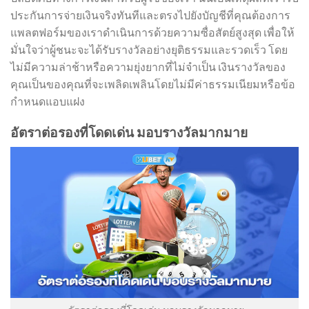
ประกันการจ่ายเงินจริงทันทีและตรงไปยังบัญชีที่คุณต้องการ
แพลตฟอร์มของเราดำเนินการด้วยความซื่อสัตย์สูงสุด เพื่อให้
มั่นใจว่าผู้ชนะจะได้รับรางวัลอย่างยุติธรรมและรวดเร็ว โดย
ไม่มีความล่าช้าหรือความยุ่งยากที่ไม่จำเป็น เงินรางวัลของ
คุณเป็นของคุณที่จะเพลิดเพลินโดยไม่มีค่าธรรมเนียมหรือข้อ
กำหนดแอบแฝง
อัตราต่อรองที่โดดเด่น มอบรางวัลมากมาย