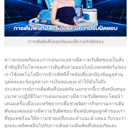
การเดิมพันที่ปลอดภัยและมีความรับผิดชอบ
ความปลอดภัยและการเล่นเกมอย่างมีความรับผิดชอบเป็นสิ่ง
สำคัญยิ่งในโลกของการเดิมพันหวยออนไลน์ แพลตฟอร์มของ
เราใช้เทคโนโลยีการเข้ารหัสที่ล้ำสมัยเพื่อปกป้องข้อมูลส่วน
บุคคลและข้อมูลทางการเงินของคุณ ทำให้มั่นใจถึง
ประสบการณ์การเดิมพันที่ปลอดภัย นอกจากนี้เรายังสนับสนุน
แนวทางปฏิบัติในการเล่นเกมอย่างมีความรับผิดชอบ โดยนำ
เสนอเครื่องมือและทรัพยากรเพื่อช่วยจัดการกิจกรรมการเดิม
พันของคุณอย่างมีความรับผิดชอบ ทีมสนับสนุนลูกค้าของเรา
ที่ทุ่มเทพร้อมให้ความช่วยเหลือและคำแนะนำเสมอ รับรองว่า
คุณจะเพลิดเพลินไปกับการเดินทางเดิมพันที่ปลอดภัยและ