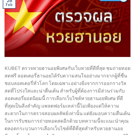
28
Feb
KUBET ตรวจหวยฮานอยพิเศษกับเว็บหวยที่ดีที่สุด ชมถ่ายทอด
สดฟรี ลอตเตอรี่ฮานอยได้รับความสนใจอย่างมากจากผู้ที่ชื่น
ชอบลอตเตอรี่ทั่วโลก โดยเฉพาะอย่างยิ่งจากการออกรางวัล
สดที่โปร่งใสและน่าตื่นเต้น สำหรับผู้ที่ต้องการมีส่วนร่วมกับ
ลอตเตอรี่ยอดนิยมนี้ การเลือกเว็บไซต์หวยฮานอยพิเศษ ที่ดี
ที่สุดเป็นสิ่งสำคัญ แพลตฟอร์มเหล่านี้ไม่เพียงแต่ให้ความ
สะดวกในการตรวจสอบผลลัพธ์เท่านั้น แต่ยังมอบความตื่นเต้น
ในการรับชมการถ่ายทอดสดอีกด้วย บทความนี้จะแนะนำคุณ
ตลอดกระบวนการเลือกเว็บไซต์ที่ดีที่สุดสำหรับหวยฮานอย