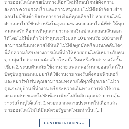
หวยออนไลน์กลายเป็นทางเลือกใหม่ที่ตอบโจทย์ทั้งความ
สะดวก ความรวดเร็ว และความสนุกแบบไม่มีขีดจำกัด 1. ฝาก
ถอนไม่มีขั้นต่ำ อิสระทางการเงินที่คุณเลือกได้ หวยออนไลน์
ฝากถอนไม่มีขั้นต่ำ หนึ่งในจุดเด่นของหวยออนไลน์ที่ทำให้ทุก
คนหลงรัก คือการที่คุณสามารถฝากเงินเข้าและถอนเงินออก
ได้โดยไม่มีขั้นต่ำ ไม่ว่าคุณจะมีงบแค่ 10 บาทหรือ 100 บาท ก็
สามารถเริ่มแทงหวยได้ทันที ไม่มีข้อผูกมัดหรือแรงกดดันใดๆ
นี่คือความอิสระทางการเงินที่ทำให้หวยออนไลน์เหมาะกับคน
ทุกกลุ่ม ไม่ว่าจะเป็นนักเสี่ยงโชคมือใหม่หรือนักล่ารางวัลขั้น
เซียน 2. ระบบทันสมัย ใช้งานง่าย แพลตฟอร์มหวยออนไลน์ใน
ปัจจุบันถูกออกแบบมาให้ใช้งานง่าย รองรับทั้งคอมพิวเตอร์
และสมาร์ทโฟน คุณสามารถแทงหวยได้ทุกที่ทุกเวลา ไม่ว่า
คุณจะอยู่บ้าน ที่ทำงาน หรือระหว่างเดินทาง การเข้าใช้งาน
สะดวกสบายและไม่ซับซ้อน เพียงไม่กี่คลิก คุณก็สามารถลุ้น
รางวัลใหญ่ได้แล้ว! 3. หวยหลากหลายประเภทให้เลือกเล่น
หวยออนไลน์ไม่ได้มีแค่หวยรัฐบาลไทยเท่านั้น! […]
CONTINUE READING
→