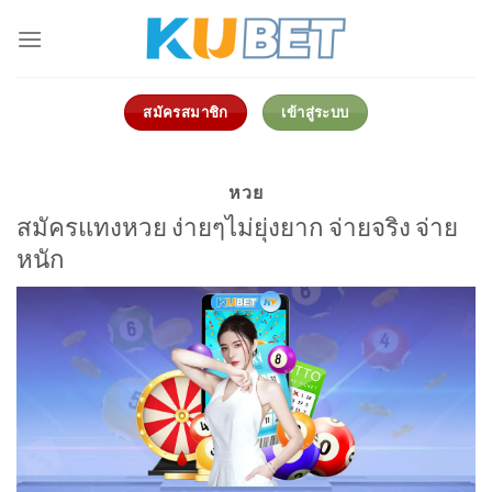
Skip
to
content
สมัครสมาชิก
เข้าสู่ระบบ
หวย
สมัครแทงหวย ง่ายๆไม่ยุ่งยาก จ่ายจริง จ่าย
หนัก