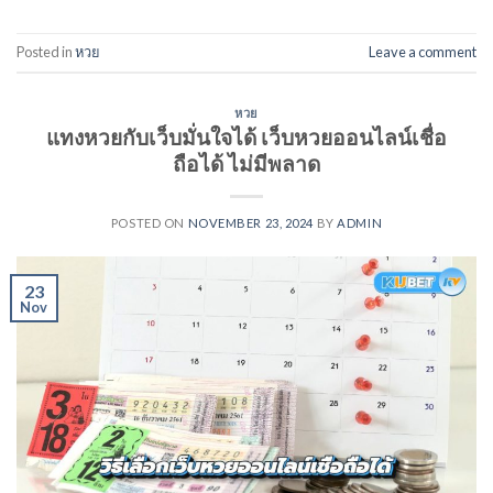
Posted in
หวย
Leave a comment
หวย
แทงหวยกับเว็บมั่นใจได้ เว็บหวยออนไลน์เชื่อ
ถือได้ ไม่มีพลาด
POSTED ON
NOVEMBER 23, 2024
BY
ADMIN
23
Nov