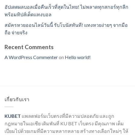
อัปเดตผลบอลเมื่อคืนเร็วที่สุดในไทย! ไม่พลาดทุกสกอร์ทุกลีก
พร้อมทิปส์เด็ดแทงบอล
สมัครหวยออนไลน์วันนี้ รับโบนัสทันที! แทงหวยง่ายๆ จากมือ
ถือ จ่ายจริง
Recent Comments
A WordPress Commenter
on
Hello world!
เกี่ยวกับเรา
KUBET
แพลตฟอร์มเว็บตรงที่มีความปลอดภัย และถูก
กฎหมายในเอเชีย เดิมพันที่ KU BET เว็บตรง มีคุณภาพ เต็ม
เปี่ยมไปด้วยเกมที่มีความหลากหลาย สร้างทางเลือกใหม่ๆ ให้