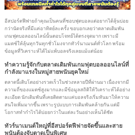
อีสปอร์ตฟีฟายถ้าคุณเป็นคนที่ชอบฟุตบอลแต่อยากได้ลุ้นบ่อย
กว่านัดจริงที่มีแค่อาทิตย์ละครั้ง ขอบอกเลยว่าตลาดเดิมพัน
เกมฟุตบอลออนไลน์นั้นตอบโจทย์ได้ตรงจุดมาก เพราะมี
แมตช์ให้ลุ้นทุกวันทุกชั่วโมงจากทัวร์นาเมนต์ทั่วโลก พร้อม
ข้อมูลที่วิเคราะห์ได้ไม่แพ้บอลจริงเลยแม้แต่น้อย
ทำความรู้จักกับตลาดเดิมพันเกมฟุตบอลออนไลน์ที่
กำลังมาแรงในหมู่สายพนันยุคใหม่
ตลาดนี้เติบโตอย่างรวดเร็วในช่วงหลายปีที่ผ่านมา เนื่องจากมี
ความถี่ของแมตช์สูงมากและมีข้อมูลสถิติให้วิเคราะห์ได้อย่าง
ละเอียด นักเดิมพันที่เคยติดตามแค่บอลจริงเริ่มหันมาให้ความ
สนใจเพิ่มมากขึ้น เพราะรูปแบบการเดิมพันคล้ายกัน แต่มี
โอกาสทำกำไรได้บ่อยกว่าในแต่ละวันอย่างเห็นได้ชัด
ทัวร์นาเมนต์ใหญ่ที่อีสปอร์ตฟีฟายจัดขึ้นและสาย
พนันต้องจับตาดูเป็นพิเศษ