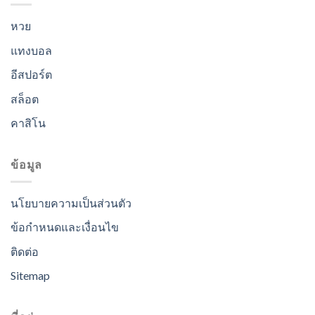
หวย
แทงบอล
อีสปอร์ต
สล็อต
คาสิโน
ข้อมูล
นโยบายความเป็นส่วนตัว
ข้อกำหนดและเงื่อนไข
ติดต่อ
Sitemap