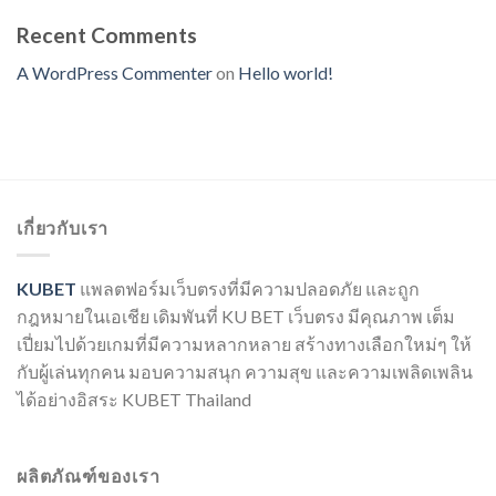
Recent Comments
A WordPress Commenter
on
Hello world!
เกี่ยวกับเรา
KUBET
แพลตฟอร์มเว็บตรงที่มีความปลอดภัย และถูก
กฎหมายในเอเชีย เดิมพันที่ KU BET เว็บตรง มีคุณภาพ เต็ม
เปี่ยมไปด้วยเกมที่มีความหลากหลาย สร้างทางเลือกใหม่ๆ ให้
กับผู้เล่นทุกคน มอบความสนุก ความสุข และความเพลิดเพลิน
ได้อย่างอิสระ KUBET Thailand
ผลิตภัณฑ์ของเรา