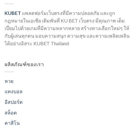
KUBET
แพลตฟอร์มเว็บตรงที่มีความปลอดภัย และถูก
กฎหมายในเอเชีย เดิมพันที่ KU BET เว็บตรง มีคุณภาพ เต็ม
เปี่ยมไปด้วยเกมที่มีความหลากหลาย สร้างทางเลือกใหม่ๆ ให้
กับผู้เล่นทุกคน มอบความสนุก ความสุข และความเพลิดเพลิน
ได้อย่างอิสระ KUBET Thailand
ผลิตภัณฑ์ของเรา
หวย
แทงบอล
อีสปอร์ต
สล็อต
คาสิโน