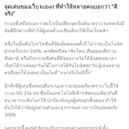
จุดเด่นของเว็บ kubet ที่ทำให้หลายคนบอกว่า “ดี
จริง”
ระบบที่เสถียรและรวดเร็วเป็นเพียงจุดเริ่มต้น เพราะ kubet ยังมี
ข้อดีอีกมากที่ทำให้ผู้เล่นทั่วเอเชียเลือกใช้เป็นเว็บหลัก
หนึ่งในนั้นคือโปรโมชั่นที่จัดเต็มตลอดทั้งปี ไม่ว่าจะเป็นโบนัส
ฝากครั้งแรก 100%, เครดิตฟรีสมาชิกใหม่, คืนยอดเสียราย
สัปดาห์, หรือกิจกรรมพิเศษที่มีของรางวัลให้ลุ้นตลอดเวลา
เรียกได้ว่าเล่นทุกวันก็มีโอกาสได้รับโบนัสทุกวัน ผู้เล่นหลาย
คนจึงยกให้ kubet เป็นเว็บที่ “แจกจริงไม่มีกั๊ก”
อีกสิ่งที่ผู้เล่นชื่นชอบคือระบบความปลอดภัย เพราะเว็บนี้ใช้
ระบบ SSL 256-bit ซึ่งเป็นเทคโนโลยีเข้ารหัสแบบเดียวกับที่
ธนาคารระดับโลกใช้ ปกป้องข้อมูลผู้เล่นทุกขั้นตอน ทำให้
มั่นใจได้ว่าข้อมูลส่วนตัวและธุรกรรมทางการเงินปลอดภัย
100%
นอกจากนี้ kubet ยังรองรับการเล่นผ่านทุกอุปกรณ์ ทั้ง