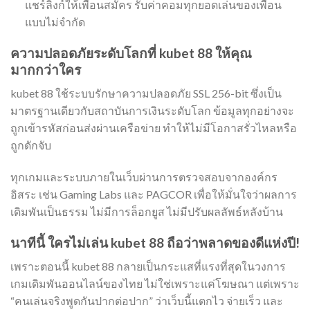
แชร์ลิงก์ให้เพื่อนสมัคร รับค่าคอมทุกยอดเล่นของเพื่อน
แบบไม่จำกัด
ความปลอดภัยระดับโลกที่ kubet 88 ให้คุณ
มากกว่าใคร
kubet 88 ใช้ระบบรักษาความปลอดภัย SSL 256-bit ซึ่งเป็น
มาตรฐานเดียวกับสถาบันการเงินระดับโลก ข้อมูลทุกอย่างจะ
ถูกเข้ารหัสก่อนส่งผ่านเครือข่าย ทำให้ไม่มีโอกาสรั่วไหลหรือ
ถูกดักจับ
ทุกเกมและระบบภายในเว็บผ่านการตรวจสอบจากองค์กร
อิสระ เช่น Gaming Labs และ PAGCOR เพื่อให้มั่นใจว่าผลการ
เดิมพันเป็นธรรม ไม่มีการล็อกยูส ไม่มีปรับผลลัพธ์หลังบ้าน
นาทีนี้ ใครไม่เล่น kubet 88 ถือว่าพลาดของดีแห่งปี!
เพราะตอนนี้ kubet 88 กลายเป็นกระแสที่แรงที่สุดในวงการ
เกมเดิมพันออนไลน์ของไทย ไม่ใช่เพราะแค่โฆษณา แต่เพราะ
“คนเล่นจริงพูดกันปากต่อปาก” ว่าเว็บนี้แตกไว จ่ายเร็ว และ