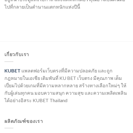
ไปที่กลายเป็นตำนานแตกหนักแห่งปีนี้
เกี่ยวกับเรา
KUBET
แพลตฟอร์มเว็บตรงที่มีความปลอดภัย และถูก
กฎหมายในเอเชีย เดิมพันที่ KU BET เว็บตรง มีคุณภาพ เต็ม
เปี่ยมไปด้วยเกมที่มีความหลากหลาย สร้างทางเลือกใหม่ๆ ให้
กับผู้เล่นทุกคน มอบความสนุก ความสุข และความเพลิดเพลิน
ได้อย่างอิสระ KUBET Thailand
ผลิตภัณฑ์ของเรา