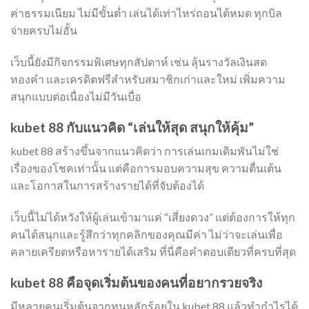
ค่าธรรมเนียม ไม่มีขั้นต่ำ เล่นได้เท่าไหร่ถอนได้หมด ทุกบิล
จ่ายครบไม่อั้น
เว็บนี้ยังมีกิจกรรมพิเศษทุกสัปดาห์ เช่น ลุ้นรางวัลเงินสด
ทองคำ และเครดิตฟรีสำหรับสมาชิกเก่าและใหม่ เพิ่มความ
สนุกแบบต่อเนื่องไม่มีวันเบื่อ
kubet 88 กับแนวคิด “เล่นให้สุด สนุกให้คุ้ม”
kubet 88 สร้างขึ้นจากแนวคิดว่า การเล่นเกมเดิมพันไม่ใช่
เรื่องของโชคเท่านั้น แต่คือการมอบความสุข ความตื่นเต้น
และโอกาสในการสร้างรายได้ที่จับต้องได้
เว็บนี้ไม่ได้หวังให้ผู้เล่นเข้ามาแค่ “เสี่ยงดวง” แต่ต้องการให้ทุก
คนได้สนุกและรู้สึกว่าทุกคลิกของคุณมีค่า ไม่ว่าจะเล่นเพื่อ
คลายเครียดหรือหารายได้เสริม ที่นี่คือคำตอบเดียวที่ครบที่สุด
kubet 88 คือจุดเริ่มต้นของคนที่อยากรวยจริง
มีหลายคนเริ่มต้นจากทุนหลักร้อยใน kubet 88 แล้วทำกำไรได้