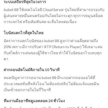
ระบบเสถียรที่สุดในวงการ
kubet 88 ใช้เทคโนโลยี Cloud Server รุ่นใหม่ที่สามารถรองรับ
ผู้เล่นหลายหมื่นคนพร้อมกันโดยไม่กระตุก ทุกการหมุนสล็อต
การแจกไพ่ หรือเดิมพันสด จะลื่นไหลต่อเนื่อง
โบนัสแตกไวที่สุดในไทย
อัตราการแตกโบนัสของ kubet 88 สูงกว่าค่าเฉลี่ยตลาดถึง
20% เพราะมีการปรับค่า RTP (Return to Player) ให้เหมาะสม
กับสไตล์การเล่นของผู้ใช้ชาวไทย ทำให้โบนัสออกไวแทบทุก
ตา
ฝากถอนอัตโนมัติภายใน 10 วินาที
หมดปัญหาการรอนาน kubet 88 มีระบบฝากถอนออโต้ที่
ประมวลผลทันทีหลังโอน ไม่ต้องส่งสลิป ไม่ต้องแจ้งแอดมิน
เงินเข้าออกภายในไม่กี่วินาที
ทีมงานมืออาชีพดูแลตลอด 24 ชั่วโมง