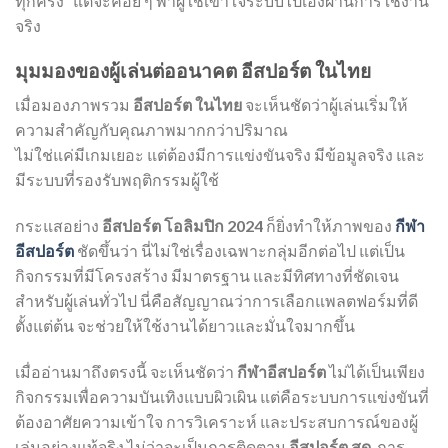
ทุกครั้ง” แต่จะค่อย ๆ พาผู้ใช้เข้าใจระบบไปเองผ่านการใช้งาน
จริง
มุมมองของผู้เล่นต่ออนาคต อีสปอร์ต ในไทย
เมื่อมองภาพรวม
อีสปอร์ต ในไทย
จะเห็นชัดว่าผู้เล่นเริ่มให้
ความสำคัญกับคุณภาพมากกว่าปริมาณ
ไม่ใช่แค่มีเกมเยอะ แต่ต้องมีการแข่งขันจริง มีข้อมูลจริง และ
มีระบบที่รองรับพฤติกรรมผู้ใช้
กระแสอย่าง
อีสปอร์ต โอลิมปิก 2024
ก็ยิ่งทำให้ภาพของ
กีฬา
อีสปอร์ต
ชัดขึ้นว่า นี่ไม่ใช่เรื่องเฉพาะกลุ่มอีกต่อไป แต่เป็น
กิจกรรมที่มีโครงสร้าง มีมาตรฐาน และมีทิศทางที่ชัดเจน
สำหรับผู้เล่นทั่วไป นี่คือสัญญาณว่าการเลือกแพลตฟอร์มที่ดี
ตั้งแต่ต้น จะช่วยให้ใช้งานได้ยาวและมั่นใจมากขึ้น
เมื่ออ่านมาถึงตรงนี้ จะเห็นชัดว่า
กีฬาอีสปอร์ต
ไม่ได้เป็นเพียง
กิจกรรมเพื่อความบันเทิงแบบผิวเผิน แต่คือระบบการแข่งขันที่
ต้องอาศัยความเข้าใจ การวิเคราะห์ และประสบการณ์ของผู้
เล่นอย่างแท้จริง ไม่ว่าจะเป็นการติดตาม
อีสปอร์ต สด
, การ