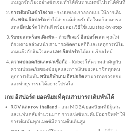
เกมถูกจัดเรียงอย่างชัดเจน ทำให้ค้นหาแมตช์โปรดได้ทันที
การเดิมพันเข้าใจง่าย
– ระบบของเราออกแบบให้การเดิม
พัน
พนัน อีสปอร์ต
ทำได้ง่าย แม้สำหรับมือใหม่ก็สามารถ
แทง
อีสปอร์ต
ได้ทันที พร้อมสอนวิธีใช้แบบ step-by-step
รับชมสดพร้อมเดิมพัน
– ด้วยฟีเจอร์
อีสปอร์ต สด
, คุณไม่
ต้องเดาผลล่วงหน้า สามารถติดตามสถิติและเหตุการณ์ใน
เกมแล้วตัดสินใจแทง
แทง อีสปอร์ต
ได้แบบเรียลไทม์
ความปลอดภัยและน่าเชื่อถือ
– Kubet ให้ความสำคัญกับ
ความปลอดภัยของข้อมูลและการเงินของสมาชิกทุกคน
ทุกการเดิมพัน
พนันกีฬาเกม อีสปอร์ต
สามารถตรวจสอบ
และทำธุรกรรมได้อย่างโปร่งใส
เกม อีสปอร์ต ยอดนิยมที่คุณสามารถเดิมพันได้
ROV และ rov thailand
– เกม MOBA ยอดนิยมที่มีผู้เล่น
และแฟนคลับจำนวนมาก การแข่งขันระดับมืออาชีพทำให้
การเดิมพันทุกแมตช์มีความตื่นเต้นสูง