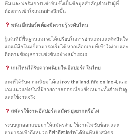
ทีม และฟอร์มการแข่งขัน ซึ่งเป็นข้อมูลสำคัญสำหรับผู้ที่
ต้องการเข้าใจเกมอย่างลึกขึ้น
พนัน อีสปอร์ต ต้องมีความรู้ระดับไหน
ผู้เล่นที่มีพื้นฐานเกม จะได้เปรียบในการอ่านเกมและตัดสินใจ
แต่แม้มือใหม่ก็สามารถเริ่มได้ หากเลือกเกมที่เข้าใจง่าย และ
ติดตามข้อมูลการแข่งขันอย่างสม่ำเสมอ
เกมไหนได้รับความนิยมใน อีสปอร์ต ในไทย
เกมที่ได้รับความนิยม ได้แก่
rov thailand
,
fifa online 4
, และ
เกมแนวแข่งขันที่มีรายการสดต่อเนื่อง ซึ่งเหมาะทั้งสำหรับดู
และใช้งานจริง
สมัครใช้งาน อีสปอร์ต สมัคร ยุ่งยากหรือไม่
ระบบถูกออกแบบมาให้สมัครง่าย ใช้งานไม่ซับซ้อน และ
สามารถเข้าถึงหมวด
กีฬาอีสปอร์ต
ได้ทันทีหลังสมัคร