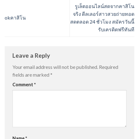
รูเล็ตออนไลน์สดจากคาสิโน
จริง ดีลเลอร์สาวสวยถ่ายทอด
okคาสิโน
สดตลอด 24 ชั่วโมง สมัครวันนี้
รับเครดิตฟรีทันที
Leave a Reply
Your email address will not be published.
Required
fields are marked
*
Comment
*
Name
*