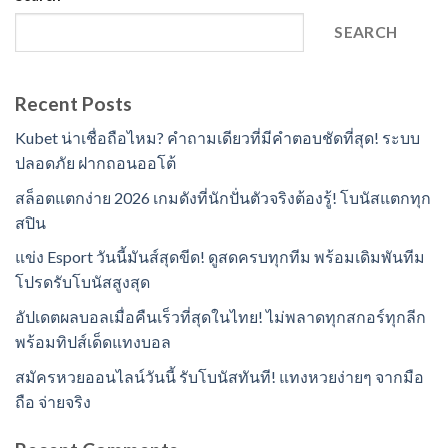
SEARCH
Recent Posts
Kubet น่าเชื่อถือไหม? คำถามเดียวที่มีคำตอบชัดที่สุด! ระบบ
ปลอดภัย ฝากถอนออโต้
สล็อตแตกง่าย 2026 เกมดังที่นักปั่นตัวจริงต้องรู้! โบนัสแตกทุก
สปิน
แข่ง Esport วันนี้มันส์สุดขีด! ดูสดครบทุกทีม พร้อมเดิมพันทีม
โปรดรับโบนัสสูงสุด
อัปเดตผลบอลเมื่อคืนเร็วที่สุดในไทย! ไม่พลาดทุกสกอร์ทุกลีก
พร้อมทิปส์เด็ดแทงบอล
สมัครหวยออนไลน์วันนี้ รับโบนัสทันที! แทงหวยง่ายๆ จากมือ
ถือ จ่ายจริง