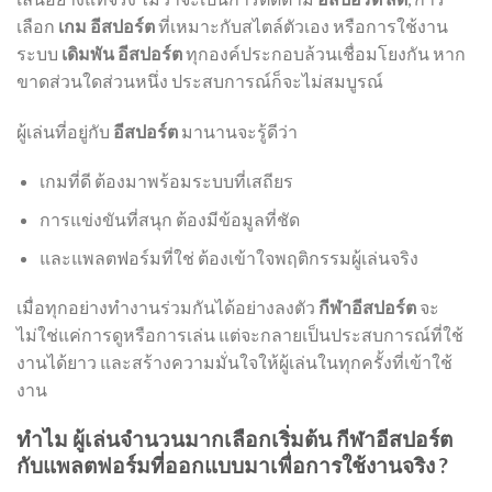
เลือก
เกม อีสปอร์ต
ที่เหมาะกับสไตล์ตัวเอง หรือการใช้งาน
ระบบ
เดิมพัน อีสปอร์ต
ทุกองค์ประกอบล้วนเชื่อมโยงกัน หาก
ขาดส่วนใดส่วนหนึ่ง ประสบการณ์ก็จะไม่สมบูรณ์
ผู้เล่นที่อยู่กับ
อีสปอร์ต
มานานจะรู้ดีว่า
เกมที่ดี ต้องมาพร้อมระบบที่เสถียร
การแข่งขันที่สนุก ต้องมีข้อมูลที่ชัด
และแพลตฟอร์มที่ใช่ ต้องเข้าใจพฤติกรรมผู้เล่นจริง
เมื่อทุกอย่างทำงานร่วมกันได้อย่างลงตัว
กีฬาอีสปอร์ต
จะ
ไม่ใช่แค่การดูหรือการเล่น แต่จะกลายเป็นประสบการณ์ที่ใช้
งานได้ยาว และสร้างความมั่นใจให้ผู้เล่นในทุกครั้งที่เข้าใช้
งาน
ทำไม ผู้เล่นจำนวนมากเลือกเริ่มต้น กีฬาอีสปอร์ต
กับแพลตฟอร์มที่ออกแบบมาเพื่อการใช้งานจริง ?