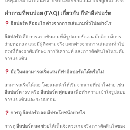
ให้คุณใช้งานได้ทันที ง่าย ชัด และออกแบบมาเพื่อผู้เล่นตัวจริง
คำถามที่พบบ่อย (FAQ) เกี่ยวกับ กีฬาอีสปอร์ต
อีสปอร์ต คืออะไร ต่างจากการเล่นเกมทั่วไปอย่างไร
อีสปอร์ต คือ
การแข่งขันเกมที่มีรูปแบบชัดเจน มีกติกา มีการ
ถ่ายทอดสด และมีผู้ติดตามจริง แตกต่างจากการเล่นเกมทั่วไป
ตรงที่ต้องอาศัยทักษะ การวิเคราะห์ และการตัดสินใจในระดับ
การแข่งขัน
มือใหม่สามารถเริ่มเล่น กีฬาอีสปอร์ต ได้หรือไม่
สามารถเริ่มได้เลย โดยแนะนำให้เริ่มจากเกมที่เข้าใจง่าย เช่น
อีสปอร์ต rov
หรือ
อีสปอร์ต ฟุตบอล
เพื่อทำความเข้าใจรูปแบบ
การแข่งขันและระบบก่อน
การดู อีสปอร์ต สด มีประโยชน์อย่างไร
การดู
อีสปอร์ต สด
ช่วยให้เห็นจังหวะเกมจริง การตัดสินใจของ