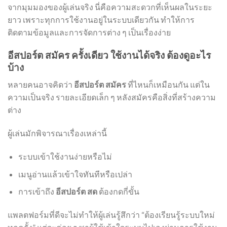
จากมุมมองของผู้เล่นจริง นี่คือความสะดวกที่เห็นผลในระยะ
ยาว เพราะทุกการใช้งานอยู่ในระบบเดียวกัน ทำให้การ
ติดตามข้อมูลและการจัดการต่าง ๆ เป็นเรื่องง่าย
อีสปอร์ต สมัคร ครั้งเดียว ใช้งานได้จริง ต้องดูอะไร
บ้าง
หลายคนอาจคิดว่า
อีสปอร์ต สมัคร
ที่ไหนก็เหมือนกัน แต่ใน
ความเป็นจริง รายละเอียดเล็ก ๆ หลังสมัครคือสิ่งที่สร้างความ
ต่าง
ผู้เล่นมักพิจารณาเรื่องเหล่านี้
ระบบเข้าใช้งานง่ายหรือไม่
เมนูอ่านแล้วเข้าใจทันทีหรือเปล่า
การเข้าถึง
อีสปอร์ต สด
ต้องกดกี่ขั้น
แพลตฟอร์มที่ดีจะไม่ทำให้ผู้เล่นรู้สึกว่า “ต้องเรียนรู้ระบบใหม่