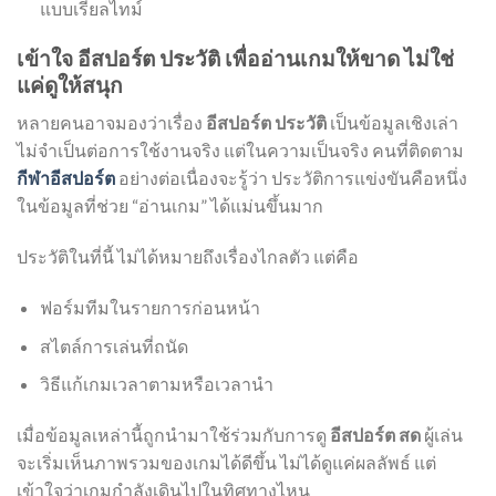
แบบเรียลไทม์
เข้าใจ อีสปอร์ต ประวัติ เพื่ออ่านเกมให้ขาด ไม่ใช่
แค่ดูให้สนุก
หลายคนอาจมองว่าเรื่อง
อีสปอร์ต ประวัติ
เป็นข้อมูลเชิงเล่า
ไม่จำเป็นต่อการใช้งานจริง แต่ในความเป็นจริง คนที่ติดตาม
กีฬาอีสปอร์ต
อย่างต่อเนื่องจะรู้ว่า ประวัติการแข่งขันคือหนึ่ง
ในข้อมูลที่ช่วย “อ่านเกม” ได้แม่นขึ้นมาก
ประวัติในที่นี้ ไม่ได้หมายถึงเรื่องไกลตัว แต่คือ
ฟอร์มทีมในรายการก่อนหน้า
สไตล์การเล่นที่ถนัด
วิธีแก้เกมเวลาตามหรือเวลานำ
เมื่อข้อมูลเหล่านี้ถูกนำมาใช้ร่วมกับการดู
อีสปอร์ต สด
ผู้เล่น
จะเริ่มเห็นภาพรวมของเกมได้ดีขึ้น ไม่ได้ดูแค่ผลลัพธ์ แต่
เข้าใจว่าเกมกำลังเดินไปในทิศทางไหน