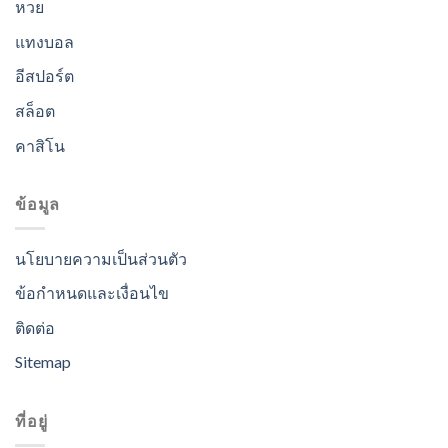
หวย
แทงบอล
อีสปอร์ต
สล็อต
คาสิโน
ข้อมูล
นโยบายความเป็นส่วนตัว
ข้อกำหนดและเงื่อนไข
ติดต่อ
Sitemap
ที่อยู่