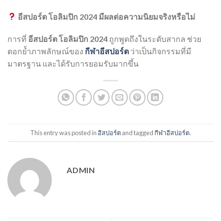
อีสปอร์ต โอลิมปิก 2024 มีผลต่อความนิยมจริงหรือไม่
การที่
อีสปอร์ต โอลิมปิก 2024
ถูกพูดถึงในระดับสากล ช่วย
ตอกย้ำภาพลักษณ์ของ
กีฬาอีสปอร์ต
ว่าเป็นกิจกรรมที่มี
มาตรฐาน และได้รับการยอมรับมากขึ้น
This entry was posted in
อีสปอร์ต
and tagged
กีฬาอีสปอร์ต
.
ADMIN