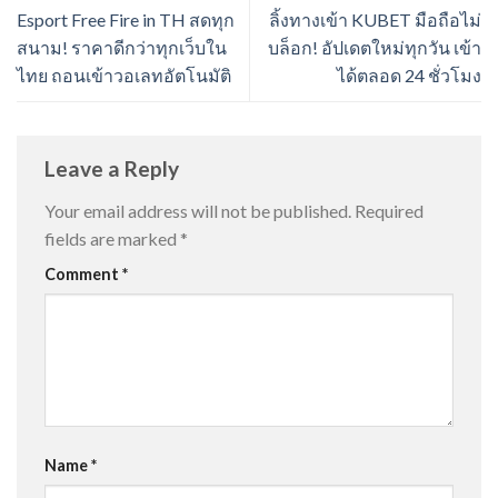
Esport Free Fire in TH สดทุก
ลิ้งทางเข้า KUBET มือถือไม่
สนาม! ราคาดีกว่าทุกเว็บใน
บล็อก! อัปเดตใหม่ทุกวัน เข้า
ไทย ถอนเข้าวอเลทอัตโนมัติ
ได้ตลอด 24 ชั่วโมง
Leave a Reply
Your email address will not be published.
Required
fields are marked
*
Comment
*
Name
*