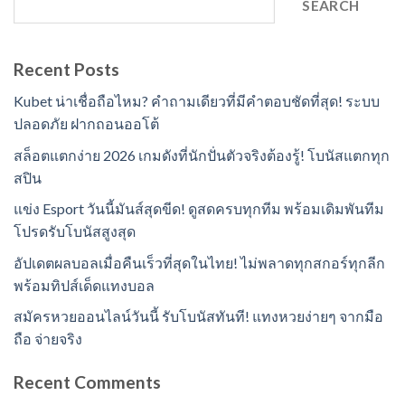
SEARCH
Recent Posts
Kubet น่าเชื่อถือไหม? คำถามเดียวที่มีคำตอบชัดที่สุด! ระบบ
ปลอดภัย ฝากถอนออโต้
สล็อตแตกง่าย 2026 เกมดังที่นักปั่นตัวจริงต้องรู้! โบนัสแตกทุก
สปิน
แข่ง Esport วันนี้มันส์สุดขีด! ดูสดครบทุกทีม พร้อมเดิมพันทีม
โปรดรับโบนัสสูงสุด
อัปเดตผลบอลเมื่อคืนเร็วที่สุดในไทย! ไม่พลาดทุกสกอร์ทุกลีก
พร้อมทิปส์เด็ดแทงบอล
สมัครหวยออนไลน์วันนี้ รับโบนัสทันที! แทงหวยง่ายๆ จากมือ
ถือ จ่ายจริง
Recent Comments