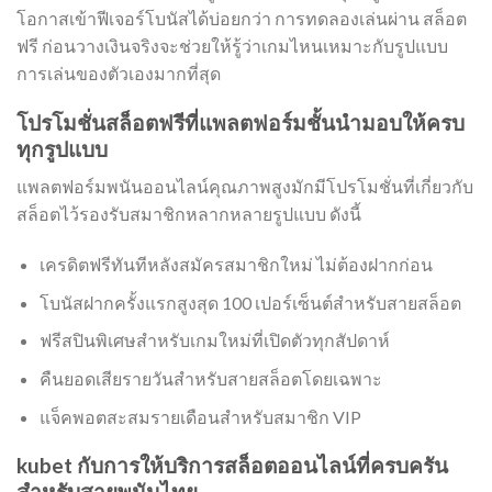
โอกาสเข้าฟีเจอร์โบนัสได้บ่อยกว่า การทดลองเล่นผ่าน สล็อต
ฟรี ก่อนวางเงินจริงจะช่วยให้รู้ว่าเกมไหนเหมาะกับรูปแบบ
การเล่นของตัวเองมากที่สุด
โปรโมชั่นสล็อตฟรีที่แพลตฟอร์มชั้นนำมอบให้ครบ
ทุกรูปแบบ
แพลตฟอร์มพนันออนไลน์คุณภาพสูงมักมีโปรโมชั่นที่เกี่ยวกับ
สล็อตไว้รองรับสมาชิกหลากหลายรูปแบบ ดังนี้
เครดิตฟรีทันทีหลังสมัครสมาชิกใหม่ ไม่ต้องฝากก่อน
โบนัสฝากครั้งแรกสูงสุด 100 เปอร์เซ็นต์สำหรับสายสล็อต
ฟรีสปินพิเศษสำหรับเกมใหม่ที่เปิดตัวทุกสัปดาห์
คืนยอดเสียรายวันสำหรับสายสล็อตโดยเฉพาะ
แจ็คพอตสะสมรายเดือนสำหรับสมาชิก VIP
kubet กับการให้บริการสล็อตออนไลน์ที่ครบครัน
สำหรับสายพนันไทย