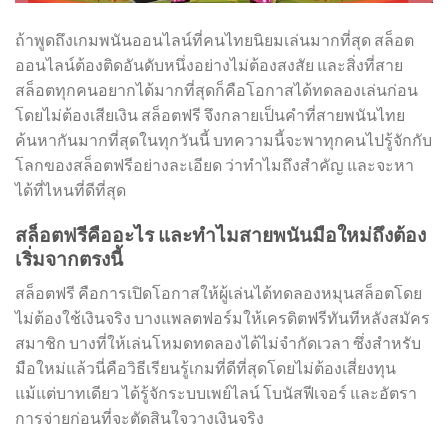
ถ้าพูดถึงเกมพนันออนไลน์ที่คนไทยนิยมเล่นมากที่สุด สล็อต
ออนไลน์ต้องติดอันดับหนึ่งอย่างไม่ต้องสงสัย และสิ่งที่สาย
สล็อตทุกคนอยากได้มากที่สุดก็คือโอกาสได้ทดลองเล่นก่อน
โดยไม่ต้องเสียเงิน สล็อตฟรี จึงกลายเป็นคำที่สายพนันไทย
ค้นหากันมากที่สุดในทุกวันนี้ บทความนี้จะพาทุกคนไปรู้จักกับ
โลกของสล็อตฟรีอย่างละเอียด ว่าทำไมถึงสำคัญ และจะหา
ได้ที่ไหนที่ดีที่สุด
สล็อตฟรีคืออะไร และทำไมสายพนันมือใหม่ถึงต้อง
เริ่มจากตรงนี้
สล็อตฟรี คือการเปิดโอกาสให้ผู้เล่นได้ทดลองหมุนสล็อตโดย
ไม่ต้องใช้เงินจริง บางแพลตฟอร์มให้เครดิตฟรีทันทีหลังสมัคร
สมาชิก บางที่ให้เล่นโหมดทดลองได้ไม่จำกัดเวลา ซึ่งสำหรับ
มือใหม่แล้วนี่คือวิธีเรียนรู้เกมที่ดีที่สุดโดยไม่ต้องเสี่ยงทุน
แม้แต่บาทเดียว ได้รู้จักระบบเพย์ไลน์ โบนัสฟีเจอร์ และอัตรา
การจ่ายก่อนที่จะตัดสินใจวางเงินจริง