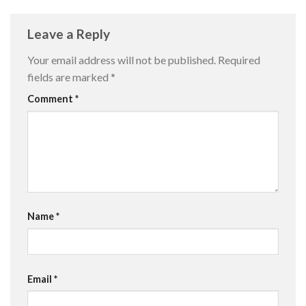
Leave a Reply
Your email address will not be published.
Required
fields are marked
*
Comment
*
Name
*
Email
*