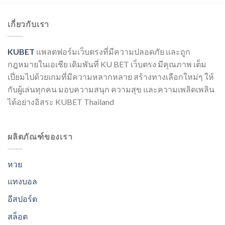
เกี่ยวกับเรา
KUBET
แพลตฟอร์มเว็บตรงที่มีความปลอดภัย และถูก
กฎหมายในเอเชีย เดิมพันที่ KU BET เว็บตรง มีคุณภาพ เต็ม
เปี่ยมไปด้วยเกมที่มีความหลากหลาย สร้างทางเลือกใหม่ๆ ให้
กับผู้เล่นทุกคน มอบความสนุก ความสุข และความเพลิดเพลิน
ได้อย่างอิสระ KUBET Thailand
ผลิตภัณฑ์ของเรา
หวย
แทงบอล
อีสปอร์ต
สล็อต