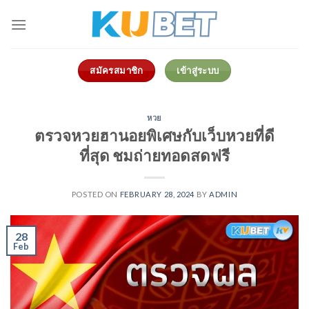
Skip
to
content
สมัครสมาชิก
เข้าสู่ระบบ
หวย
ตรวจหวยฮานอยพิเศษกับเว็บหวยที่ดี
ที่สุด ชมถ่ายทอดสดฟรี
POSTED ON
FEBRUARY 28, 2024
BY
ADMIN
28
Feb