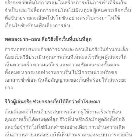
จริงจะช่วยเพิ่มโอกาสเล่น ไม่สร้างภาระในการทำเทิร์นเกิน
จำเป็น และไม่ล็อกการถอนโดยไม่มีเหตุผล ผู้เล่นควรเลือกเว็บ
ที่อธิบายรายละเอียดโปรโมชันอย่างตรงไปตรงมา ไม่ใช้
เงื่อนไขซับซ้อนเพื่อเลี่ยงการจ่าย
ทดลองฝาก–ถอน คือวิธีเช็กเว็บที่แม่นที่สุด
การทดสอบระบบด้วยการฝากและถอนเงินจริงในจำนวนเล็ก
น้อย เป็นวิธีประเมินคุณภาพเว็บที่เห็นผลเร็วที่สุด ผู้เล่นจะได้
เห็นความเร็ว ความเสถียร และความชัดเจนของขั้นตอน
ทั้งหมด หากระบบทำงานราบรื่น ไม่มีการหน่วงหรือขอ
เอกสารซ้ำซ้อน นั่นคือสัญญาณของเว็บที่พร้อมให้เล่นระยะ
ยาว
รีวิวผู้เล่นจริง ช่วยกรองเว็บได้ดีกว่าคำโฆษณา
เว็บสล็อตเจ้าไหนดี ประสบการณ์จากผู้ใช้งานจริงสะท้อน
คุณภาพเว็บได้ตรงจุดที่สุด รีวิวที่น่าเชื่อถือมักพูดถึงทั้งข้อดี
และข้อจำกัด ไม่ใช่มีแต่คำชมอย่างเดียว การอ่านความคิด
เห็นจากหลายแหล่งช่วยให้เห็นภาพรวมของระบบ การจ่ายเงิน