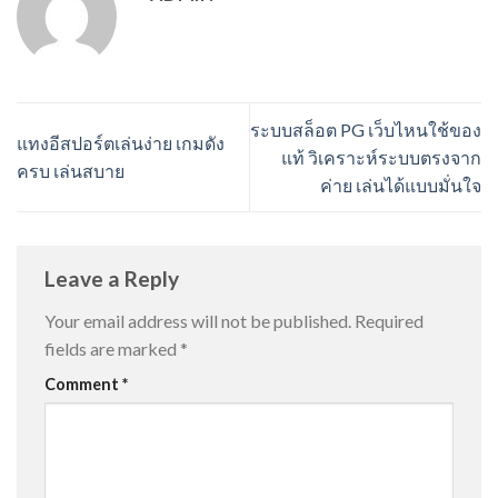
ระบบสล็อต PG เว็บไหนใช้ของ
แทงอีสปอร์ตเล่นง่าย เกมดัง
แท้ วิเคราะห์ระบบตรงจาก
ครบ เล่นสบาย
ค่าย เล่นได้แบบมั่นใจ
Leave a Reply
Your email address will not be published.
Required
fields are marked
*
Comment
*