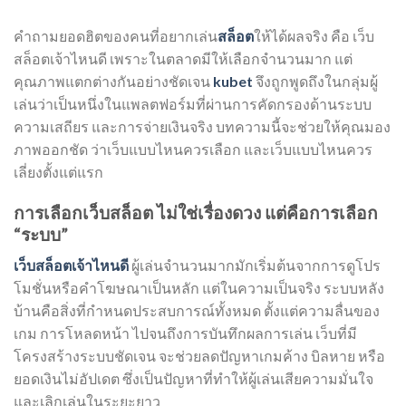
คำถามยอดฮิตของคนที่อยากเล่น
สล็อต
ให้ได้ผลจริง คือ เว็บ
สล็อตเจ้าไหนดี เพราะในตลาดมีให้เลือกจำนวนมาก แต่
คุณภาพแตกต่างกันอย่างชัดเจน
kubet
จึงถูกพูดถึงในกลุ่มผู้
เล่นว่าเป็นหนึ่งในแพลตฟอร์มที่ผ่านการคัดกรองด้านระบบ
ความเสถียร และการจ่ายเงินจริง บทความนี้จะช่วยให้คุณมอง
ภาพออกชัด ว่าเว็บแบบไหนควรเลือก และเว็บแบบไหนควร
เลี่ยงตั้งแต่แรก
การเลือกเว็บสล็อต ไม่ใช่เรื่องดวง แต่คือการเลือก
“ระบบ”
เว็บสล็อตเจ้าไหนดี
ผู้เล่นจำนวนมากมักเริ่มต้นจากการดูโปร
โมชั่นหรือคำโฆษณาเป็นหลัก แต่ในความเป็นจริง ระบบหลัง
บ้านคือสิ่งที่กำหนดประสบการณ์ทั้งหมด ตั้งแต่ความลื่นของ
เกม การโหลดหน้า ไปจนถึงการบันทึกผลการเล่น เว็บที่มี
โครงสร้างระบบชัดเจน จะช่วยลดปัญหาเกมค้าง บิลหาย หรือ
ยอดเงินไม่อัปเดต ซึ่งเป็นปัญหาที่ทำให้ผู้เล่นเสียความมั่นใจ
และเลิกเล่นในระยะยาว