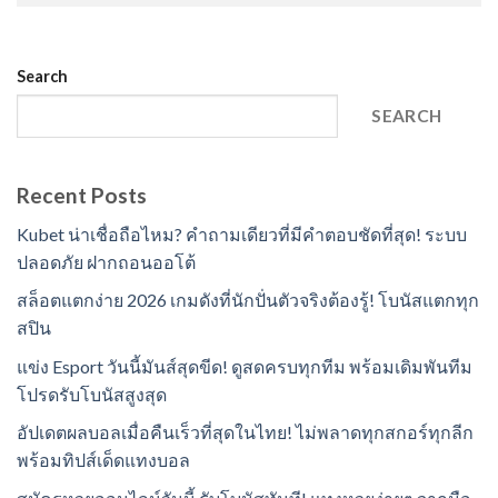
Search
SEARCH
Recent Posts
Kubet น่าเชื่อถือไหม? คำถามเดียวที่มีคำตอบชัดที่สุด! ระบบ
ปลอดภัย ฝากถอนออโต้
สล็อตแตกง่าย 2026 เกมดังที่นักปั่นตัวจริงต้องรู้! โบนัสแตกทุก
สปิน
แข่ง Esport วันนี้มันส์สุดขีด! ดูสดครบทุกทีม พร้อมเดิมพันทีม
โปรดรับโบนัสสูงสุด
อัปเดตผลบอลเมื่อคืนเร็วที่สุดในไทย! ไม่พลาดทุกสกอร์ทุกลีก
พร้อมทิปส์เด็ดแทงบอล