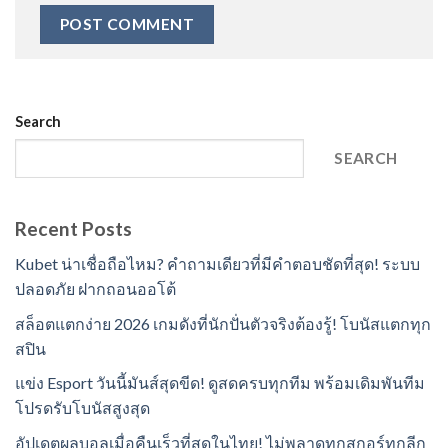
Search
SEARCH
Recent Posts
Kubet น่าเชื่อถือไหม? คำถามเดียวที่มีคำตอบชัดที่สุด! ระบบ
ปลอดภัย ฝากถอนออโต้
สล็อตแตกง่าย 2026 เกมดังที่นักปั่นตัวจริงต้องรู้! โบนัสแตกทุก
สปิน
แข่ง Esport วันนี้มันส์สุดขีด! ดูสดครบทุกทีม พร้อมเดิมพันทีม
โปรดรับโบนัสสูงสุด
อัปเดตผลบอลเมื่อคืนเร็วที่สุดในไทย! ไม่พลาดทุกสกอร์ทุกลีก