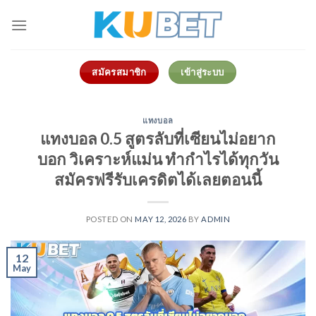
Skip
to
content
สมัครสมาชิก
เข้าสู่ระบบ
แทงบอล
แทงบอล 0.5 สูตรลับที่เซียนไม่อยาก
บอก วิเคราะห์แม่น ทำกำไรได้ทุกวัน
สมัครฟรีรับเครดิตได้เลยตอนนี้
POSTED ON
MAY 12, 2026
BY
ADMIN
12
May