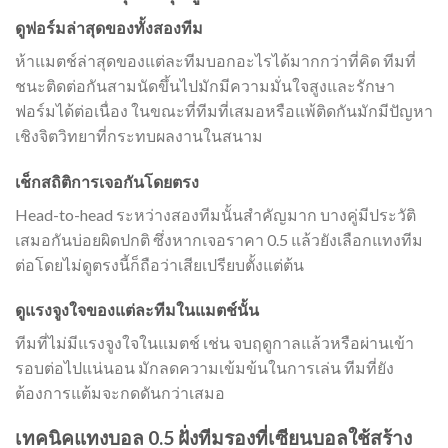
ดูฟอร์มล่าสุดของทั้งสองทีม
ห้าแมตช์ล่าสุดของแต่ละทีมบอกอะไรได้มากกว่าที่คิด ทีมที่
ชนะติดต่อกันสามนัดขึ้นไปมักมีความมั่นใจสูงและรักษา
ฟอร์มได้ต่อเนื่อง ในขณะที่ทีมที่เสมอหรือแพ้ติดกันมักมีปัญหา
เชิงจิตวิทยาที่กระทบผลงานในสนาม
เช็กสถิติการเจอกันโดยตรง
Head-to-head ระหว่างสองทีมนั้นสำคัญมาก บางคู่มีประวัติ
เสมอกันบ่อยผิดปกติ ซึ่งหากเจอราคา 0.5 แล้วยังเลือกแทงทีม
ต่อโดยไม่ดูตรงนี้ก็ถือว่าเสียเปรียบตั้งแต่ต้น
ดูแรงจูงใจของแต่ละทีมในแมตช์นั้น
ทีมที่ไม่มีแรงจูงใจในแมตช์ เช่น จบฤดูกาลแล้วหรือผ่านเข้า
รอบต่อไปแน่นอน มักลดความเข้มข้นในการเล่น ทีมที่ยัง
ต้องการแต้มจะกดดันกว่าเสมอ
เทคนิคแทงบอล 0.5 ฝั่งทีมรองที่เซียนบอลใช้สร้าง