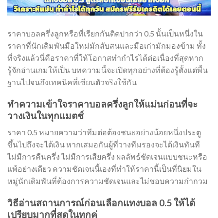
ราคาบอลครึ่งลูกหรือที่เรียกกันติดปากว่า 0.5 นั้นเป็นหนึ่งใน
ราคาที่นักเดิมพันมือใหม่มักสับสนและมือเก่ามักมองข้าม ทั้ง
ที่จริงแล้วนี่คือราคาที่ให้โอกาสทำกำไรได้ต่อเนื่องที่สุดหาก
รู้จักอ่านเกมให้เป็น บทความนี้จะเปิดทุกอย่างที่ต้องรู้ตั้งแต่พื้น
ฐานไปจนถึงเทคนิคที่เซียนตัวจริงใช้กัน
ทำความเข้าใจราคาบอลครึ่งลูกให้แม่นก่อนที่จะ
วางเงินในทุกแมตช์
ราคา 0.5 หมายความว่าทีมต่อต้องชนะอย่างน้อยหนึ่งประตู
ขึ้นไปถึงจะได้เงิน หากเสมอกันผู้ที่วางทีมรองจะได้เงินทันที
ไม่มีการคืนครึ่ง ไม่มีการเสียครึ่ง ผลลัพธ์ชัดเจนแบบชนะหรือ
แพ้อย่างเดียว ความชัดเจนนี้เองที่ทำให้ราคานี้เป็นที่นิยมใน
หมู่นักเดิมพันที่ต้องการความชัดเจนและไม่ชอบความกำกวม
วิธีอ่านสถานการณ์ก่อนเลือกแทงบอล 0.5 ให้ได้
เปรียบมากที่สุดในทุกคู่