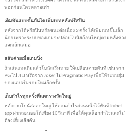
พอตก่อนใครหลายเท่า
เดิมพันแบบขั้นบันได เพิ่มเบทหลังฟรีสปิน
หลังจากได้ฟรีสปินหรือชนะต่อเนื่อง 3 ครั้ง ให้เพิ่มเบทขึ้นเล็ก
น้อย เพราะระบบของเกมจะปล่อยโบนัสก้อนใหญ่ตามหลังช่วง
แจกเล็กเสมอ
สลับค่ายเมื่อเกมนิ่ง
ถ้าเล่นเกมเดิมแล้วโบนัสเริ่มหาย ให้เปลี่ยนค่ายทันที เช่น จาก
PG ไป JILI หรือจาก Joker ไป Pragmatic Play เพื่อให้ระบบสุ่ม
ของแอปเริ่มรอบใหม่อีกครั้ง
เก็บกำไรทุกครั้งที่แตกรางวัลใหญ่
หลังจากโบนัสออกใหญ่ ให้ถอนกำไรส่วนหนึ่งไว้ทันที kubet
app ฝากถอนออโต้เพียง 10 วินาที เพื่อให้คุณล็อกกำไรและไม่
ต้องเสี่ยงเสียคืน