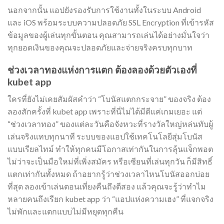
นอกจากนั้น แอปยังรองรับการใช้งานทั้งในระบบ Android
และ iOS พร้อมระบบความปลอดภัย SSL Encryption ที่เข้ารหัส
ข้อมูลของผู้เล่นทุกขั้นตอน คุณสามารถเล่นได้อย่างมั่นใจว่า
ทุกยอดเงินของคุณจะปลอดภัยและจ่ายจริงครบทุกบาท
ช่วงเวลาทองแห่งการแตก ต้องลองด้วยตัวเองที่
kubet app
ใครที่ยังไม่เคยสัมผัสคำว่า “โบนัสแตกกระจาย” ของจริง ต้อง
ลองสักครั้งที่ kubet app เพราะที่นี่ไม่ได้มีดีแค่เกมเยอะ แต่
“ช่วงเวลาทอง” ของแต่ละวันคือจังหวะที่รางวัลใหญ่หล่นทับผู้
เล่นจริงแทบทุกนาที ระบบของแอปใช้เทคโนโลยีสุ่มโบนัส
แบบเรียลไทม์ ทำให้ทุกคนมีโอกาสเท่ากันในการลุ้นแจ็กพอต
ไม่ว่าจะเป็นมือใหม่ที่เพิ่งสมัคร หรือเซียนที่เล่นทุกวัน ก็มีสิทธิ์
แตกเท่ากันทั้งหมด ถ้าอยากรู้ว่าช่วงเวลาไหนโบนัสออกบ่อย
ที่สุด ลองเข้าเล่นตอนเที่ยงคืนถึงตีสอง แล้วคุณจะรู้ว่าทำไม
หลายคนถึงเรียก kubet app ว่า “แอปแห่งความเฮง” ที่แจกจริง
ไม่พักและแตกแบบไม่มีหยุดทุกคืน