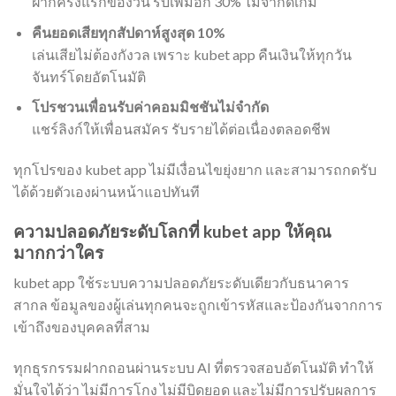
ฝากครั้งแรกของวัน รับเพิ่มอีก 30% ไม่จำกัดเกม
คืนยอดเสียทุกสัปดาห์สูงสุด 10%
เล่นเสียไม่ต้องกังวล เพราะ kubet app คืนเงินให้ทุกวัน
จันทร์โดยอัตโนมัติ
โปรชวนเพื่อนรับค่าคอมมิชชันไม่จำกัด
แชร์ลิงก์ให้เพื่อนสมัคร รับรายได้ต่อเนื่องตลอดชีพ
ทุกโปรของ kubet app ไม่มีเงื่อนไขยุ่งยาก และสามารถกดรับ
ได้ด้วยตัวเองผ่านหน้าแอปทันที
ความปลอดภัยระดับโลกที่ kubet app ให้คุณ
มากกว่าใคร
kubet app ใช้ระบบความปลอดภัยระดับเดียวกับธนาคาร
สากล ข้อมูลของผู้เล่นทุกคนจะถูกเข้ารหัสและป้องกันจากการ
เข้าถึงของบุคคลที่สาม
ทุกธุรกรรมฝากถอนผ่านระบบ AI ที่ตรวจสอบอัตโนมัติ ทำให้
มั่นใจได้ว่า ไม่มีการโกง ไม่มีบิดยอด และไม่มีการปรับผลการ