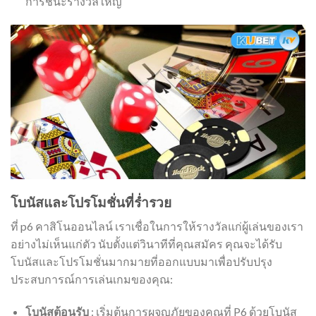
การชนะรางวัลใหญ่
โบนัสและโปรโมชั่นที่ร่ำรวย
ที่ p6 คาสิโนออนไลน์ เราเชื่อในการให้รางวัลแก่ผู้เล่นของเรา
อย่างไม่เห็นแก่ตัว นับตั้งแต่วินาทีที่คุณสมัคร คุณจะได้รับ
โบนัสและโปรโมชั่นมากมายที่ออกแบบมาเพื่อปรับปรุง
ประสบการณ์การเล่นเกมของคุณ:
โบนัสต้อนรับ
: เริ่มต้นการผจญภัยของคุณที่ P6 ด้วยโบนัส