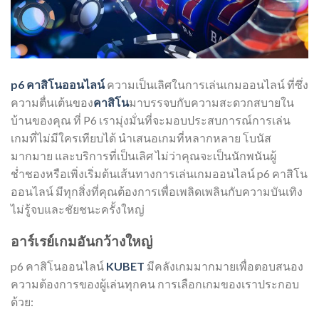
p6 คาสิโนออนไลน์
ความเป็นเลิศในการเล่นเกมออนไลน์ ที่ซึ่ง
ความตื่นเต้นของ
คาสิโน
มาบรรจบกับความสะดวกสบายใน
บ้านของคุณ ที่ P6 เรามุ่งมั่นที่จะมอบประสบการณ์การเล่น
เกมที่ไม่มีใครเทียบได้ นำเสนอเกมที่หลากหลาย โบนัส
มากมาย และบริการที่เป็นเลิศ ไม่ว่าคุณจะเป็นนักพนันผู้
ช่ำชองหรือเพิ่งเริ่มต้นเส้นทางการเล่นเกมออนไลน์ p6 คาสิโน
ออนไลน์ มีทุกสิ่งที่คุณต้องการเพื่อเพลิดเพลินกับความบันเทิง
ไม่รู้จบและชัยชนะครั้งใหญ่
อาร์เรย์เกมอันกว้างใหญ่
p6 คาสิโนออนไลน์
KUBET
มีคลังเกมมากมายเพื่อตอบสนอง
ความต้องการของผู้เล่นทุกคน การเลือกเกมของเราประกอบ
ด้วย: