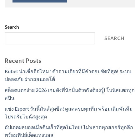
Search
SEARCH
Recent Posts
Kubet น่าเชื่อถือไหม? คำถามเดียวที่มีคำตอบชัดที่สุด! ระบบ
ปลอดภัย ฝากถอนออโต้
สล็อตแตกง่าย 2026 เกมดังที่นักปั่นตัวจริงต้องรู้! โบนัสแตกทุก
สปิน
แข่ง Esport วันนี้มันส์สุดขีด! ดูสดครบทุกทีม พร้อมเดิมพันทีม
โปรดรับโบนัสสูงสุด
อัปเดตผลบอลเมื่อคืนเร็วที่สุดในไทย! ไม่พลาดทุกสกอร์ทุกลีก
พร้อมทิปส์เด็ดแทงบอล