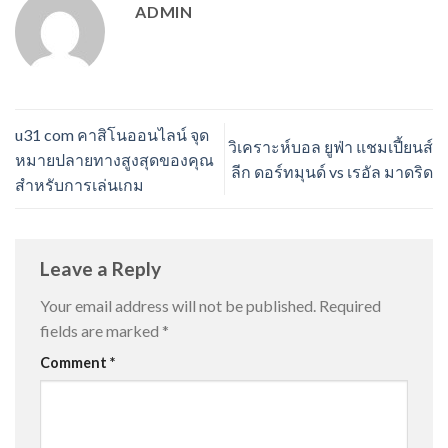
ADMIN
u31 com คาสิโนออนไลน์ จุด
วิเคราะห์บอล ยูฟ่า แชมเปี้ยนส์
หมายปลายทางสูงสุดของคุณ
ลีก ดอร์ทมุนด์ vs เรอัล มาดริด
สำหรับการเล่นเกม
Leave a Reply
Your email address will not be published.
Required
fields are marked
*
Comment
*