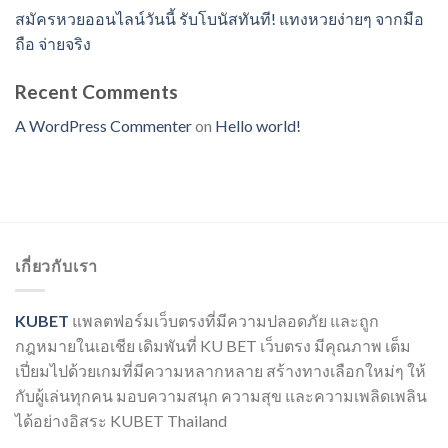
สมัครหวยออนไลน์วันนี้ รับโบนัสทันที! แทงหวยง่ายๆ จากมือ
ถือ จ่ายจริง
Recent Comments
A WordPress Commenter
on
Hello world!
เกี่ยวกับเรา
KUBET
แพลตฟอร์มเว็บตรงที่มีความปลอดภัย และถูก
กฎหมายในเอเชีย เดิมพันที่ KU BET เว็บตรง มีคุณภาพ เต็ม
เปี่ยมไปด้วยเกมที่มีความหลากหลาย สร้างทางเลือกใหม่ๆ ให้
กับผู้เล่นทุกคน มอบความสนุก ความสุข และความเพลิดเพลิน
ได้อย่างอิสระ KUBET Thailand