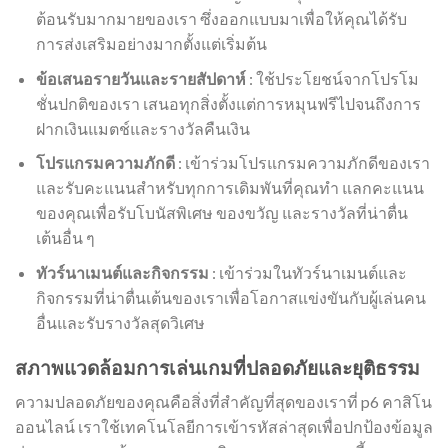
ต้อนรับมากมายของเรา ซึ่งออกแบบมาเพื่อให้คุณได้รับ
การส่งเสริมอย่างมากตั้งแต่เริ่มต้น
ข้อเสนอรายวันและรายสัปดาห์
: ใช้ประโยชน์จากโปรโม
ชั่นปกติของเรา เสนอทุกสิ่งตั้งแต่การหมุนฟรีไปจนถึงการ
ฝากเงินแมตช์และรางวัลคืนเงิน
โปรแกรมความภักดี
: เข้าร่วมโปรแกรมความภักดีของเรา
และรับคะแนนสำหรับทุกการเดิมพันที่คุณทำ แลกคะแนน
ของคุณเพื่อรับโบนัสพิเศษ ของขวัญ และรางวัลที่น่าตื่น
เต้นอื่น ๆ
ทัวร์นาเมนต์และกิจกรรม
: เข้าร่วมในทัวร์นาเมนต์และ
กิจกรรมที่น่าตื่นเต้นของเราเพื่อโอกาสแข่งขันกับผู้เล่นคน
อื่นและรับรางวัลสุดวิเศษ
สภาพแวดล้อมการเล่นเกมที่ปลอดภัยและยุติธรรม
ความปลอดภัยของคุณคือสิ่งที่สำคัญที่สุดของเราที่ p6 คาสิโน
ออนไลน์ เราใช้เทคโนโลยีการเข้ารหัสล่าสุดเพื่อปกป้องข้อมูล